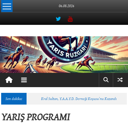
İçeriğe
06.08.2026
geç
Yarış
Rüzgarı
Atçılığın
Online
Adresi
Son dakika:
Kral Sultan, Y.A.A.Y.D. Derneği Koşusu’nu Kazandı
YARIŞ PROGRAMI