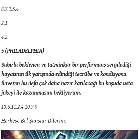
8.7.2.5.4
2.1
4.2
5 (PHILADELPHIA)
Sabırla beklenen ve tatminkar bir performans sergilediği
hayatının ilk yarışında edindiği tecrübe ve kondisyona
ilaveten bu defa çok daha hazır katılacağı bu koşuda usta
jokeyi ile kazanmasını bekliyorum.
13.6.11.2.4.10.7.9
Herkese Bol Şanslar Dilerim.