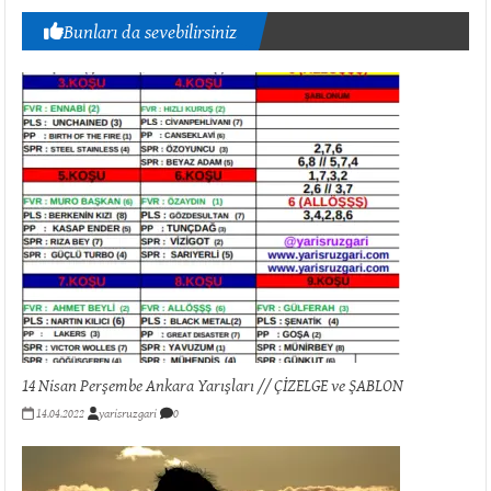
Bunları da sevebilirsiniz
14 Nisan Perşembe Ankara Yarışları // ÇİZELGE ve ŞABLON
14.04.2022
yarisruzgari
0