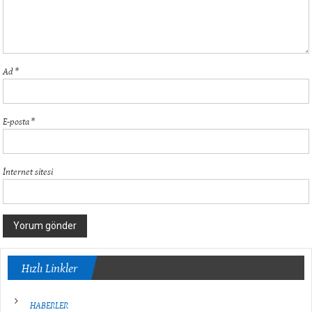
Ad
*
E-posta
*
İnternet sitesi
Hızlı Linkler
HABERLER