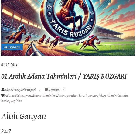
TAHMİNLER
01.12.2024
01 Aralık Adana Tahminleri / YARIŞ RÜZGARI
Gönderen: yarisruzgari
0 yorum
Adana altılı ganyan
,
Adana tahminleri
,
Adana yarışları
,
favori
,
ganyan
,
jokey
,
tahmin
,
tahmin
banko
,
yeşiloba
Altılı Ganyan
2.6.7