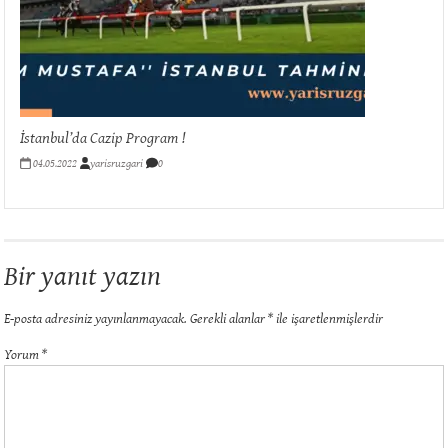
İstanbul’da Cazip Program !
04.05.2022
yarisruzgari
0
Bir yanıt yazın
E-posta adresiniz yayınlanmayacak.
Gerekli alanlar
*
ile işaretlenmişlerdir
Yorum
*