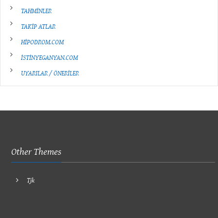
TAHMİNLER
TAKİP ATLAR
HİPODROM.COM
İSTİNYEGANYAN.COM
UYARILAR / ÖNERİLER
Other Themes
Tjk