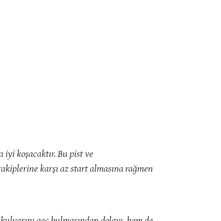
iyi koşacaktır. Bu pist ve
rakiplerine karşı az start almasına rağmen
t kulvarını geç bulmasından dolayı hem de