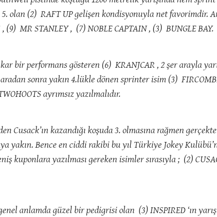
5. olan (2) RAFT UP gelişen kondisyonuyla net favorimdir. Arka
S , (9) MR STANLEY , (7) NOBLE CAPTAIN , (3) BUNGLE BAY.
minkar bir performans gösteren (6) KRANJCAR , 2 şer arayla y
 aradan sonra yakın 4.lükle dönen sprinter isim (3) FIRCOM
TWOHOOTS ayrımsız yazılmalıdır.
en Cusack’ın kazandığı koşuda 3. olmasına rağmen gerçekten 
yakın. Bence en ciddi rakibi bu yıl Türkiye Jokey Kulübü’
eniş kuponlara yazılması gereken isimler sırasıyla ; (2) CU
e genel anlamda güzel bir pedigrisi olan (3) INSPIRED ‘ın ya