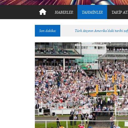
HABERLER
TAHMİNLER
TAKİP AT
Son dakika:
TEN SOVEREIGNS İçin Güzel Gün !