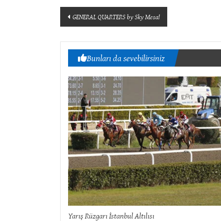
Yazı
GENERAL QUARTERS by Sky Mesa!
dolaşımı
Bunları da sevebilirsiniz
Yarış Rüzgarı İstanbul Altılısı