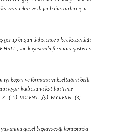
sınına ikili ve diğer bahis türleri için
arış görüp bugün daha önce 5 kez kazandığı
BE HALL , son koşusunda formunu gösteren
iyi koşan ve formunu yükselttiğini belli
nün aygır kadrosuna katılan Time
SACK , (12) VOLENTI ,(9) WYVERN , (3)
rış yaşamına güzel başlayacağı konusunda