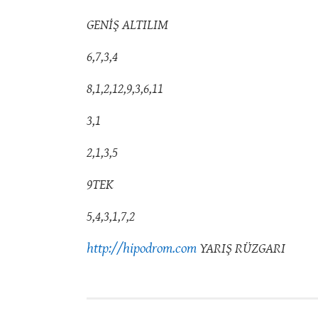
GENİŞ ALTILIM
6,7,3,4
8,1,2,12,9,3,6,11
3,1
2,1,3,5
9TEK
5,4,3,1,7,2
http://hipodrom.com
YARIŞ RÜZGARI