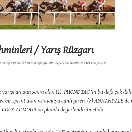
inleri / Yarış Rüzgarı
e racing
,
newcastle horse racing tips
,
tahmin
,
yurt dışı tahminler
,
Yurt Dışı yarışlar
n yarışı aradan sonra olan (1) PHONE TAG ‘ın bu defa çok daha 
et bir sprint atan ve aynaya canlı giren (8) ANNANDALE ile 
9) ROCK ARMOUR ön planda değerlendirilmelidir.
outhwell pistinde koştuğu 1200 metrelik yarışında hem sprin