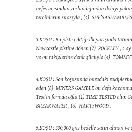
nefes açısından zorlandığından dolayı yakın 
tercihlerim sırasıyla ; (4) SHE’SASHAMBLE
3.KOŞU : Bu piste çıktığı ilk yarışında tat
Newcastle pistine dönen (7) POCKLEY , 4 ay
ve bu rakiplerine denk gücüyle (4) TOMMY
4.KOŞU : Son koşusunda buradaki rakiplerind
eden (8) MINERS GAMBLE bu defa kazanmaya 
Test’in formda oğlu (1) TIME TESTED olur. G
BREAKWATER , (6) HARTSWOOD .
5.KOŞU : 300,000 gns bedelle satın alınan v