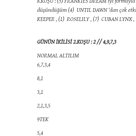
8.KOŞU : (5) FRANKIES DREAM iyi formuyla ha
düşündüğüm (4) UNTIL DAWN ‘dan çok etkili b
KEEPER , (1) ROSELILY , (7) CUBAN LYNX ,
GÜNÜN İKİLİSİ 2.KOŞU : 2 // 4,9,7,3
NORMAL ALTILIM
6,7,3,4
8,1
3,1
2,1,3,5
9TEK
5,4