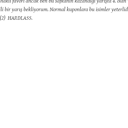
klı favori ancak ben bu safkanın kazandığı yarışta 4. olan 
ir yarış bekliyorum. Normal kuponlara bu isimler yeterlidir
 (2) HARDLASS.