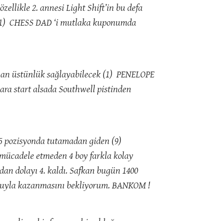
ellikle 2. annesi Light Shift’in bu defa
 (1) CHESS DAD ‘i mutlaka kuponumda
zaman üstünlük sağlayabilecek (1) PENELOPE
ra start alsada Southwell pistinden
-5 pozisyonda tutamadan giden (9)
 mücadele etmeden 4 boy farkla kolay
dan dolayı 4. kaldı. Safkan bugün 1400
ormuyla kazanmasını bekliyorum. BANKOM !