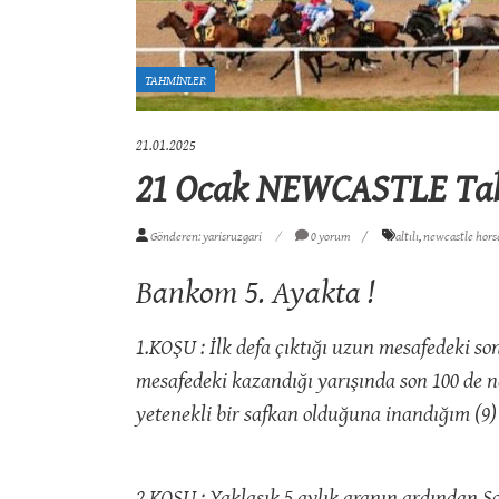
TAHMİNLER
21.01.2025
21 Ocak NEWCASTLE Tahm
Gönderen: yarisruzgari
0 yorum
altılı
,
newcastle hors
Bankom 5. Ayakta !
1.KOŞU : İlk defa çıktığı uzun mesafedeki so
mesafedeki kazandığı yarışında son 100 de n
yetenekli bir safkan olduğuna inandığım (
2.KOŞU : Yaklaşık 5 aylık aranın ardından S