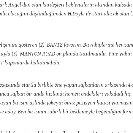
rk Angel’dan olan kardeşleri beklentilerin altından kalsada öz
mlu olacağını düşündüğümden H.Doyle ile start alacak olan
 gelişimini gösteren (2) BANTZ favorim. Bu rakiplerine her 
uyla (3) MANTON ROAD ön planda tutulmalıdır. Yine yakın a
T kuponlarda bulunmalıdır.
koşusunda startla birlikte öne yapan safkanların arkasında 4
ınca safkan bir anda hızlandı hemen öndekileri yakaladı hiç
ayan bu isim aslında jokeyin biraz pozisyon hatası yapmasın
eye aday. Ben bu ismin sabırlı bir beklemeyle beğendiğim f