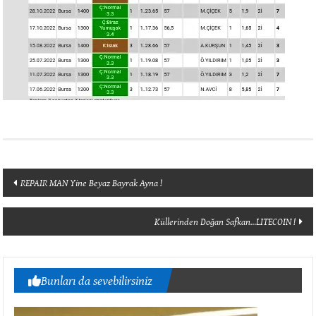
Yazı
REPAIR MAN Yine Beyaz Bayrak Ayna !
dolaşımı
Küllerinden Doğan Safkan…LITECOIN !
Bunları da sevebilirsiniz