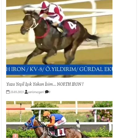
Yaza Yeşil Işık Yakan İsim… NORTH IRON !
28.03.2023
yarisruzgari
0