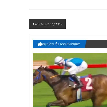
Yazı
METAL HEART / KV-9
dolaşımı
Bunları da sevebilirsiniz