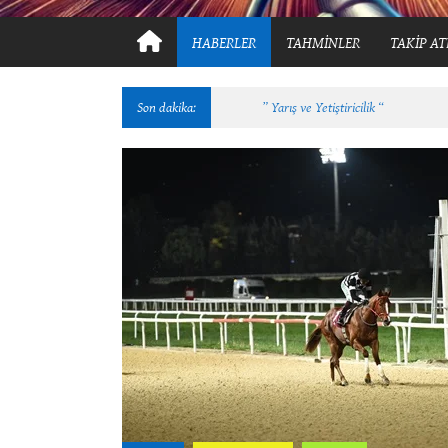
HABERLER
TAHMİNLER
TAKİP AT
Son dakika:
Kral Sultan, Y.A.A.Y.D. Derneği Ko