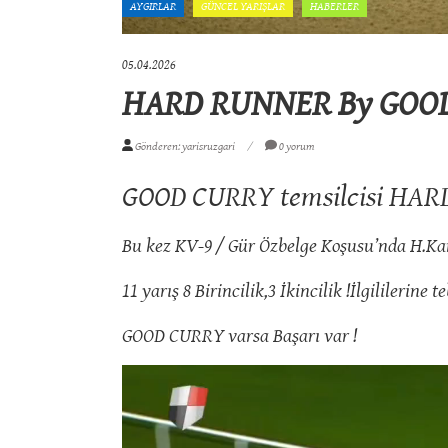
AYGIRLAR
GÜNCEL YARIŞLAR
HABERLER
05.04.2026
HARD RUNNER By GOOD
Gönderen: yarisruzgari
0 yorum
GOOD CURRY temsilcisi HARD
Bu kez KV-9 / Gür Özbelge Koşusu’nda H.Kara
11 yarış 8 Birincilik,3 İkincilik !İlgililerine t
GOOD CURRY varsa Başarı var !