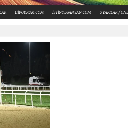
LAR
HİPODROM.COM
İSTİNYEGANYAN.COM
UYARILAR / ÖNE
şusu’nu Kazandı