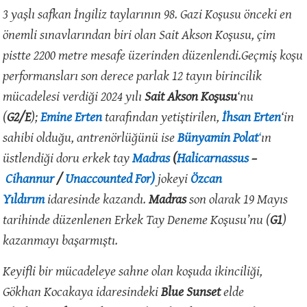
3 yaşlı safkan İngiliz taylarının 98. Gazi Koşusu önceki en
önemli sınavlarından biri olan Sait Akson Koşusu, çim
pistte 2200 metre mesafe üzerinden düzenlendi.Geçmiş koşu
performansları son derece parlak 12 tayın birincilik
mücadelesi verdiği 2024 yılı
Sait Akson Koşusu
‘nu
(
G2/E
);
Emine Erten
tarafından yetiştirilen,
İhsan Erten
‘in
sahibi olduğu, antrenörlüğünü ise
Bünyamin Polat
‘
ın
üstlendiği doru erkek tay
Madras
(
Halicarnassus
–
Cihannur
/
Unaccounted For)
jokeyi
Özcan
Yıldırım
idaresinde kazandı.
Madras
son olarak 19 Mayıs
tarihinde düzenlenen Erkek Tay Deneme Koşusu’nu (
G1
)
kazanmayı başarmıştı.
Keyifli bir mücadeleye sahne olan koşuda ikinciliği,
Gökhan Kocakaya idaresindeki
Blue Sunset
elde