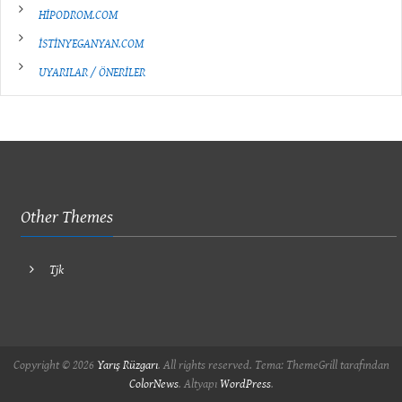
HİPODROM.COM
İSTİNYEGANYAN.COM
UYARILAR / ÖNERİLER
Other Themes
Tjk
Copyright © 2026
Yarış Rüzgarı
. All rights reserved. Tema: ThemeGrill tarafından
ColorNews
. Altyapı
WordPress
.