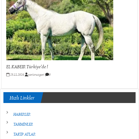
EL KABEIR Türkiye’de !
25.11.2024
yarisruzgari
0
Hızlı Linkler
HABERLER
TAHMİNLER
TAKİP ATLAR