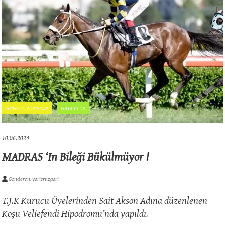
GÜNCEL YARIŞLAR
HABERLER
10.06.2024
MADRAS ‘ın Bileği Bükülmüyor !
Gönderen: yarisruzgari
T.J.K Kurucu Üyelerinden Sait Akson Adına düzenlenen
Koşu Veliefendi Hipodromu’nda yapıldı.