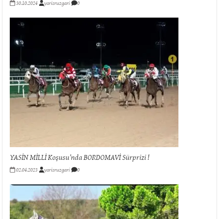
30.10.2024
yarisruzgari
0
YASİN MİLLİ Koşusu’nda BORDOMAVİ Sürprizi !
02.04.2023
yarisruzgari
0