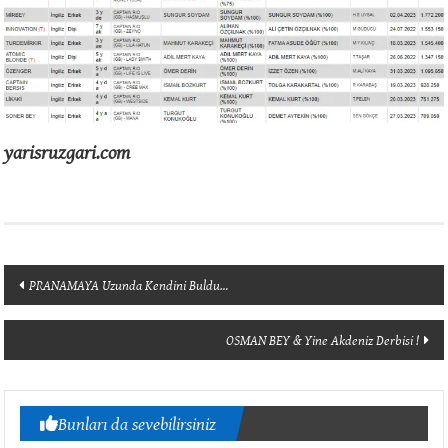
yarisruzgari.com
Yazı
PRANAMAYA Uzunda Kendini Buldu…
dolaşımı
OSMAN BEY & Yine Akdeniz Derbisi !
Bunları da sevebilirsiniz