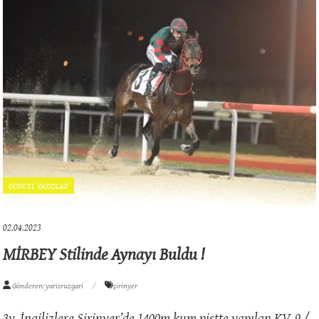
GÜNCEL YARIŞLAR
02.04.2023
MİRBEY Stilinde Aynayı Buldu !
Gönderen: yarisruzgari
şirinyer
3y. İngilizlere Şirinyer’de 1400m kum pistte yapılan KV-9 /