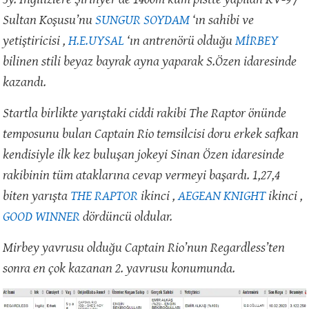
Sultan Koşusu’nu
SUNGUR SOYDAM
‘ın sahibi ve
yetiştiricisi ,
H.E.UYSAL
‘ın antrenörü olduğu
MİRBEY
bilinen stili beyaz bayrak ayna yaparak S.Özen idaresinde
kazandı.
Startla birlikte yarıştaki ciddi rakibi The Raptor önünde
temposunu bulan Captain Rio temsilcisi doru erkek safkan
kendisiyle ilk kez buluşan jokeyi Sinan Özen idaresinde
rakibinin tüm ataklarına cevap vermeyi başardı. 1,27,4
biten yarışta
THE RAPTOR
ikinci ,
AEGEAN KNIGHT
ikinci ,
GOOD WINNER
dördüncü oldular.
Mirbey yavrusu olduğu Captain Rio’nun Regardless’ten
sonra en çok kazanan 2. yavrusu konumunda.