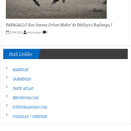
PAPAGALLO’dan Sezona Orhan Meker’de Etkileyici Başlangıç !
12.04.2023
yarisruzgari
0
Hızlı Linkler
HABERLER
TAHMİNLER
TAKİP ATLAR
HİPODROM.COM
İSTİNYEGANYAN.COM
UYARILAR / ÖNERİLER