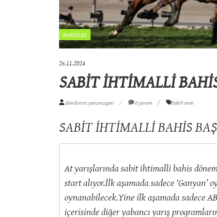
HABERLER
26.11.2024
SABİT İHTİMALLİ BAHİ
Gönderen: yarisruzgari
0 yorum
Sabit oran
SABİT İHTİMALLİ BAHİS BA
At yarışlarında sabit ihtimalli bahis dön
start alıyor.İlk aşamada sadece ‘Ganyan’ o
oynanabilecek.Yine ilk aşamada sadece AB
içerisinde diğer yabancı yarış programların