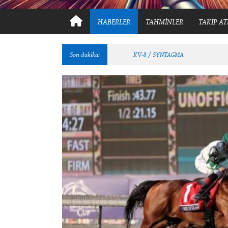
HABERLER
TAHMİNLER
TAKİP AT
Son dakika:
KV-8 / SYNTAGMA