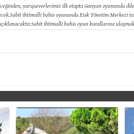
eceğinden, yarışseverlerimiz ilk etapta Ganyan oyununda dile
ecek.Sabit ihtimalli bahis oyununda Risk Yönetim Merkezi ta
çıklanacaktır.Sabit ihtimalli bahis oyun kurallarına ulaşma