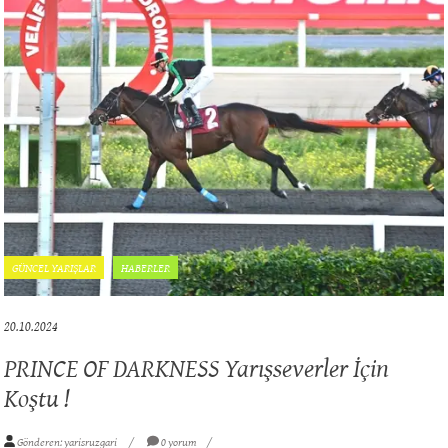
GÜNCEL YARIŞLAR
HABERLER
20.10.2024
PRINCE OF DARKNESS Yarışseverler İçin
Koştu !
Gönderen: yarisruzgari
0 yorum