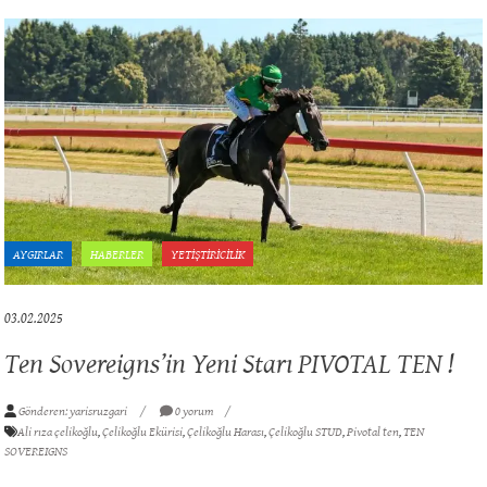
AYGIRLAR
HABERLER
YETİŞTİRİCİLİK
03.02.2025
Ten Sovereigns’in Yeni Starı PIVOTAL TEN !
Gönderen: yarisruzgari
0 yorum
Ali rıza çelikoğlu
,
Çelikoğlu Ekürisi
,
Çelikoğlu Harası
,
Çelikoğlu STUD
,
Pivotal ten
,
TEN
SOVEREIGNS