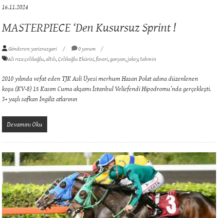
16.11.2024
MASTERPIECE ‘den Kusursuz Sprint !
Gönderen: yarisruzgari
0 yorum
Ali rıza çelikoğlu
,
altılı
,
Çelikoğlu Ekürisi
,
favori
,
ganyan
,
jokey
,
tahmin
2010 yılında vefat eden TJK Asli Üyesi merhum Hasan Polat adına düzenlenen
koşu (KV-8) 15 Kasım Cuma akşamı İstanbul Veliefendi Hipodromu’nda gerçekleşti.
3+ yaşlı safkan İngiliz atlarının
Devamını Oku