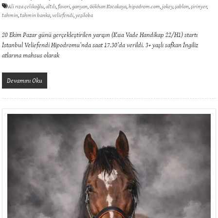
Ali rıza çelikoğlu
,
altılı
,
favori
,
ganyan
,
Gökhan Kocakaya
,
hipodrom.com
,
jokey
,
şablon
,
şirinyer
,
tahmin
,
tahmin banko
,
veliefendi
,
yeşiloba
20 Ekim Pazar günü gerçekleştirilen yarışın (Kısa Vade Handikap 22/H1) startı
İstanbul Veliefendi Hipodromu’nda saat 17.30’da verildi. 3+ yaşlı safkan İngiliz
atlarına mahsus olarak
Devamını Oku