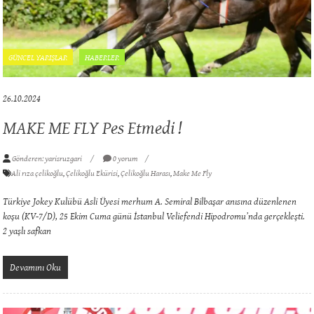
GÜNCEL YARIŞLAR
HABERLER
26.10.2024
MAKE ME FLY Pes Etmedi !
Gönderen: yarisruzgari
0 yorum
Ali rıza çelikoğlu
,
Çelikoğlu Ekürisi
,
Çelikoğlu Harası
,
Make Me Fly
Türkiye Jokey Kulübü Asli Üyesi merhum A. Semiral Bilbaşar anısına düzenlenen
koşu (KV-7/D), 25 Ekim Cuma günü İstanbul Veliefendi Hipodromu’nda gerçekleşti.
2 yaşlı safkan
Devamını Oku