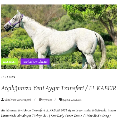
HABERLER
PEDİGRİ ANALİZLERİ
16.11.2024
Atçılığımıza Yeni Aygır Transferi / EL KABEIR
Gönderen: yarisruzgari
0 yorum
aygır
,
EL KABIER
Atçılığımıza Yeni Aygır Transferi EL KABEIR 2025 Aşım Sezonunda Yetiştiricilerimizin
Hizmetinde olmak için Türkiye’de ! ( Scat Dady-Great Venue / Unbridled’s Song )