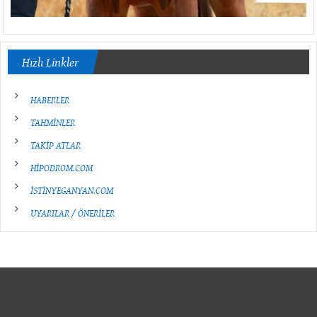
Hızlı Linkler
HABERLER
TAHMİNLER
TAKİP ATLAR
HİPODROM.COM
İSTİNYEGANYAN.COM
UYARILAR / ÖNERİLER