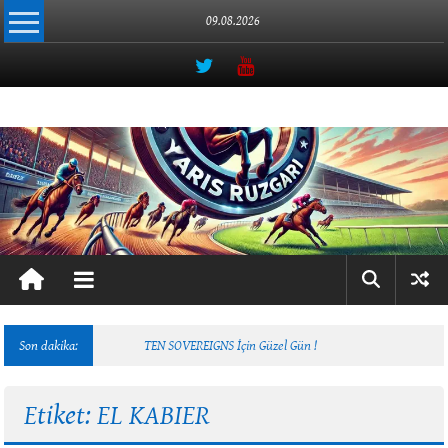
İçeriğe
09.08.2026
geç
Yarış
Rüzgarı
Atçılığın
Online
Adresi
Son dakika:
TEN SOVEREIGNS İçin Güzel Gün !
Etiket: EL KABIER