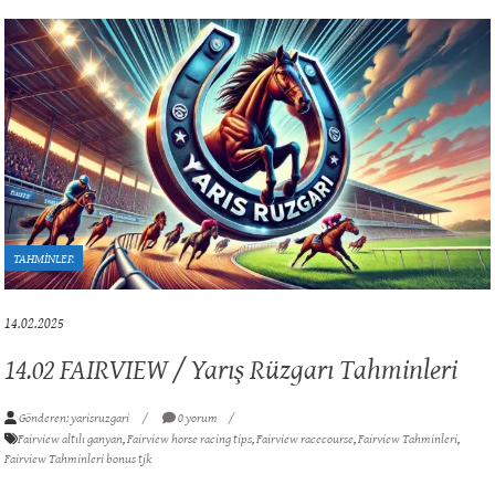
TAHMİNLER
14.02.2025
14.02 FAIRVIEW / Yarış Rüzgarı Tahminleri
Gönderen: yarisruzgari
0 yorum
Fairview altılı ganyan
,
Fairview horse racing tips
,
Fairview racecourse
,
Fairview Tahminleri
,
Fairview Tahminleri bonus tjk