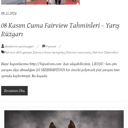
08.11.2024
08 Kasım Cuma Fairview Tahminleri – Yarış
Rüzgarı
Gönderen: yarisruzgari
0 yorum
Fairview altılı ganyan
,
Fairview horse racing tips
,
Fairview racecourse
,
Fairview Tahminleri
Hazır kuponlarıma http://hipodrom.com ‘dan ulaşabilirsiniz. 1.KOŞU : Son çim
yarışını ölçü almadığım (5) SERENDIPITOUS bir önceki polytrack pist yarışını tam
aynada kaybetmişti. Bu koşuda
Devamını Oku