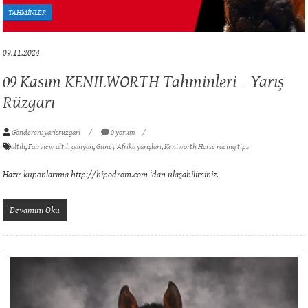
TAHMİNLER
09.11.2024
09 Kasım KENILWORTH Tahminleri – Yarış
Rüzgarı
Gönderen: yarisruzgari
0 yorum
altılı
,
Fairview altılı ganyan
,
Güney Afrika yarışları
,
Keniworth Horse racing tips
Hazır kuponlarıma http://hipodrom.com ‘dan ulaşabilirsiniz.
Devamını Oku