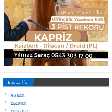
Hızlı Linkler
HABERLER
TAHMİNLER
TAKİP ATLAR