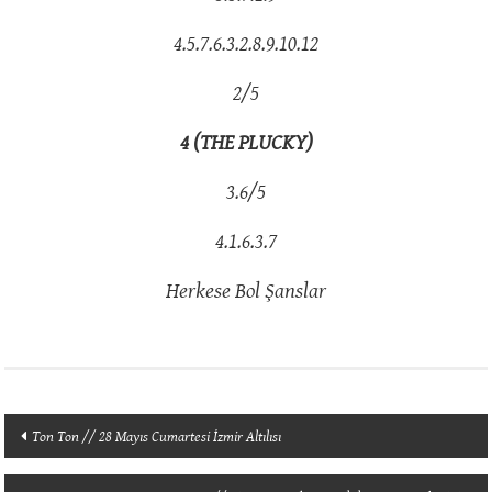
4.5.7.6.3.2.8.9.10.12
2/5
4 (THE PLUCKY)
3.6/5
4.1.6.3.7
Herkese Bol Şanslar
Yazı
Ton Ton // 28 Mayıs Cumartesi İzmir Altılısı
dolaşımı