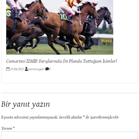
Cumartesi İZMİR Yarışlarında Ön Planda Tuttuğum İsimler!
23.04.2022
yarisruzgari
0
Bir yanıt yazın
E-posta adresiniz yayınlanmayacak.
Gerekli alanlar
*
ile işaretlenmişlerdir
Yorum
*