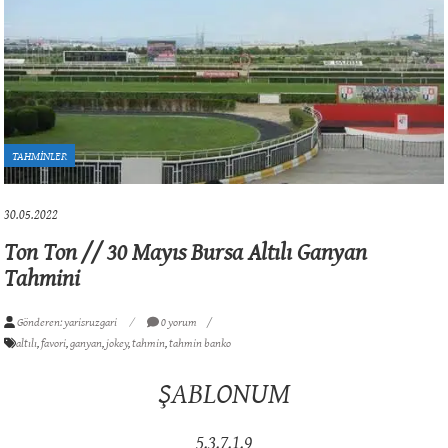
TAHMİNLER
30.05.2022
Ton Ton // 30 Mayıs Bursa Altılı Ganyan
Tahmini
Gönderen: yarisruzgari
0 yorum
altılı
,
favori
,
ganyan
,
jokey
,
tahmin
,
tahmin banko
ŞABLONUM
5.3.7.1.9