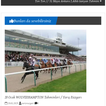
Ton Ton // 31 Mayıs Ankara 2.Altılı Ganyan Tahmini
Bunları da sevebilirsiniz
20 Ocak WOLVERHAMPTON Tahminleri / Yarış Rüzgarı
20.01.2025
yarisruzgari
0