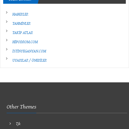
HABERLER
TAHMİNLER
TAKİP ATLAR
HİPODROM.COM
İSTİNYEGANYAN.COM
UYARILAR / ÖNERİLER
Other Themes
Tjk