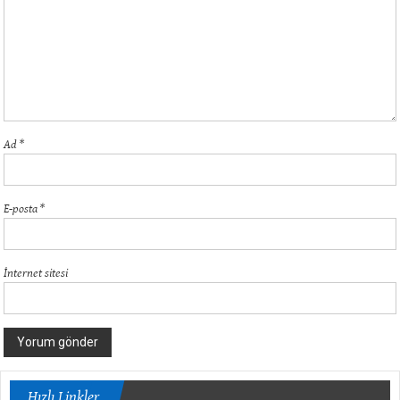
Ad
*
E-posta
*
İnternet sitesi
Hızlı Linkler