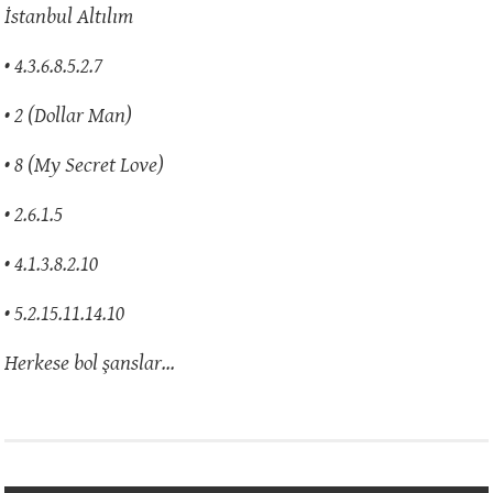
İstanbul Altılım
• 4.3.6.8.5.2.7
• 2 (Dollar Man)
• 8 (My Secret Love)
• 2.6.1.5
• 4.1.3.8.2.10
• 5.2.15.11.14.10
Herkese bol şanslar…