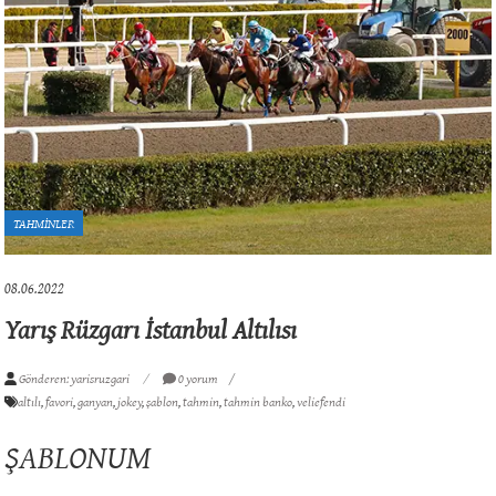
TAHMİNLER
08.06.2022
Yarış Rüzgarı İstanbul Altılısı
Gönderen: yarisruzgari
0 yorum
altılı
,
favori
,
ganyan
,
jokey
,
şablon
,
tahmin
,
tahmin banko
,
veliefendi
ŞABLONUM