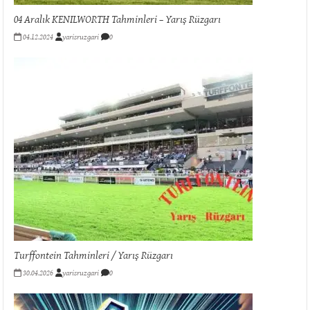
04 Aralık KENILWORTH Tahminleri – Yarış Rüzgarı
04.12.2024
yarisruzgari
0
Turffontein Tahminleri / Yarış Rüzgarı
30.04.2026
yarisruzgari
0