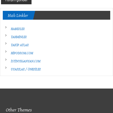
Hızlı Linkler
HABERLER
TAHMİNLER
TAKİP ATLAR
HİPODROM.COM
İSTİNYEGANYAN.COM
UYARILAR / ÖNERİLER
Other Themes