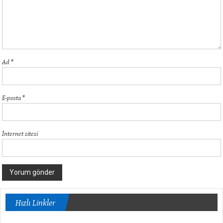
Ad
*
E-posta
*
İnternet sitesi
Hızlı Linkler