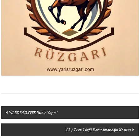
Yazı
WARDENCLYFEE Duble Yaptı !
dolaşımı
G3 / Fevzi Lütfü Karaosmanoğlu Koşusu