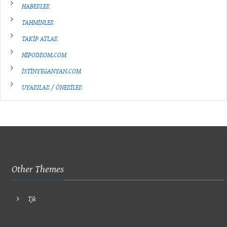
HABERLER
TAHMİNLER
TAKİP ATLAR
HİPODROM.COM
İSTİNYEGANYAN.COM
UYARILAR / ÖNERİLER
Other Themes
Tjk