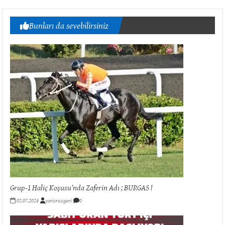
Bunları da sevebilirsiniz
Grup-1 Haliç Koşusu’nda Zaferin Adı ; BURGAS !
02.07.2024
yarisruzgari
0