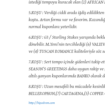
istediği tempoyu kuracak olan (1) AFRICAN P
5.KOŞU : Verdiği ciddi arada iğdiş edildikten
koştu. Artan formu var ve favorim. Kazandı
normal kuponlara yeterlidir.
6.KOŞU : G3 / Starling Stakes yarışında bek
dönebilir. M.Yeni’nin tercihlediği (6) VALIE
ve (4) TUSCAN ROMANCE kaliteleriyle söz sa
7.KOŞU : Sert tempo içinde gidenleri takip e
SEASON’S GREETINGS daha uygun rakip ve şar
altılı ganyan kuponlarımda BANKO olarak d
8.KOŞU : Uzun mesafeli bu mücadele kesinli
BELLEROPHON,(7) CARTAGENA,(5) COPPER C
http://hipodrom.com