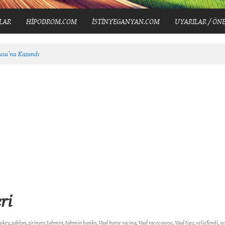
LAR
HİPODROM.COM
İSTİNYEGANYAN.COM
UYARILAR / ÖNE
şusu’nu Kazandı
ri
jokey
,
şablon
,
şirinyer
,
tahmin
,
tahmin banko
,
Vaal horse racing
,
Vaal racecourse
,
Vaal tips
,
veliefendi
,
ye