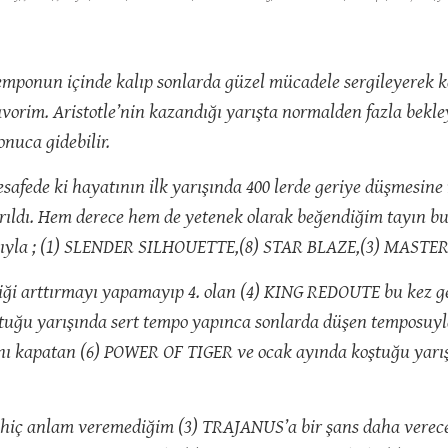
a temponun içinde kalıp sonlarda güzel mücadele sergileyerek
vorim. Aristotle’nin kazandığı yarışta normalden fazla bekl
onuca gidebilir.
 mesafede ki hayatının ilk yarışında 400 lerde geriye düşmesi
rıldı. Hem derece hem de yetenek olarak beğendiğim tayın bu 
asıyla ; (1) SLENDER SILHOUETTE,(8) STAR BLAZE,(3) MASTER
ediği arttırmayı yapamayıp 4. olan (4) KING REDOUTE bu kez g
oştuğu yarışında sert tempo yapınca sonlarda düşen temposu
larını kapatan (6) POWER OF TIGER ve ocak ayında koştuğu ya
a hiç anlam veremediğim (3) TRAJANUS’a bir şans daha vereceğ