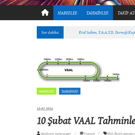
HABERLER
TAHMİNLER
TAKİP AT
Son dakika:
Kral Sultan, Y.A.A.Y.D. Derneği Ko
HABERLER
TAHMİNLER
10.02.2026
10 Şubat VAAL Tahminle
Gönderen: yarisruzgari
0 yorum
altılı
,
favori
,
ganyan
,