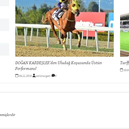
DOĞAN KARDEŞLER’den Uludağ Koşusunda Üstün
Turff
Performans!
30.0
04.11.2024
yarisruzgari
0
enmişlerdir