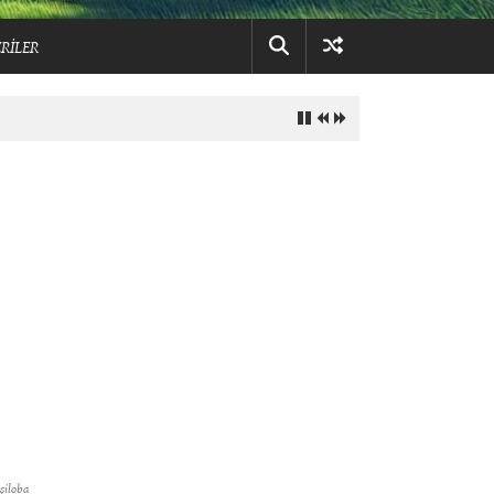
RİLER
şiloba