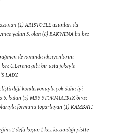
 kazanan (1) ARISTOTLE uzunları da
eyince yakın 5. olan (6) BAKWENA bu kez
ne rağmen devamında aksiyonlarını
kez G.Lerena gibi bir usta jokeyle
’S LADY.
eliştirdiği kondisyonuyla çok daha iyi
yla 5. kalan (5) MRS STORMIATRIX biraz
rışlarıyla formunu toparlayan (1) KAMBATI
im. 2 defa koşup 1 kez kazandığı pistte