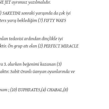
E JET ayrımsız yazılmalıdır.
(4) SAKETINI sonraki yarışında da çok iyi
ters yarış beklediğim (7) FIFTY WAYS
lan tedavisi ardından dinçlikle iyi
ecektir. Ön grup atı olan (2) PERFECT MIRACLE
ara 3. olurken beğenimi kazanan (3)
aktır. Sabit Oranlı Ganyan oyunlarında ve
lamam ; (10) EUPHRATES,(4) CHABAL,(8)