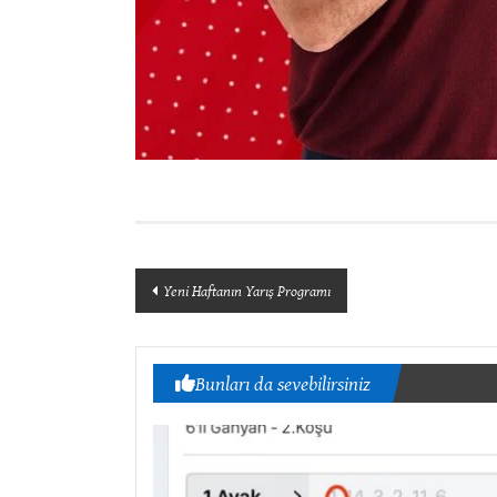
Yazı
Yeni Haftanın Yarış Programı
dolaşımı
Bunları da sevebilirsiniz