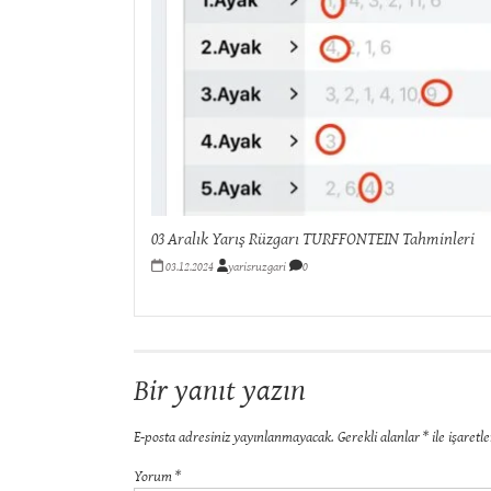
03 Aralık Yarış Rüzgarı TURFFONTEIN Tahminleri
03.12.2024
yarisruzgari
0
Bir yanıt yazın
E-posta adresiniz yayınlanmayacak.
Gerekli alanlar
*
ile işaretl
Yorum
*