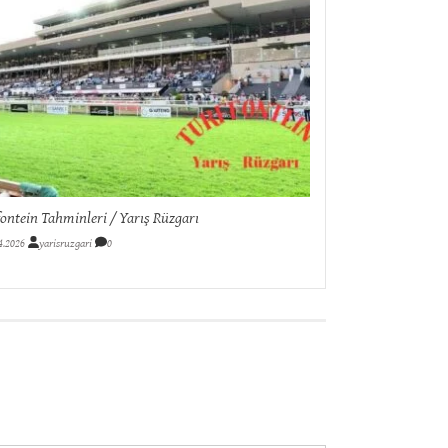
ontein Tahminleri / Yarış Rüzgarı
4.2026
yarisruzgari
0