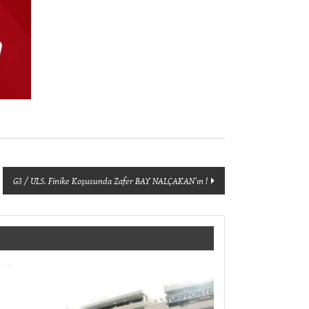
G3 / ULS. Finike Koşusunda Zafer BAY NALÇAKAN’ın !