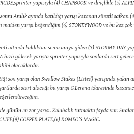
RIDE,sprinter yapısıyla (4) CHAPBOOK ve dinçlikle (5) ALPIN
 sonra Aralık ayında katıldığı yarışı kazanan süratli safkan 
ğı maiden yarışı beğendiğim (6) STONEYWOOD ve bu kez çok 
lenti altında kaldıktan sonra araya giden (3) STORMY DAY yapı
VA hızlı gidecek yarışta sprinter yapısıyla sonlarda sert gel
hibi olacaklardır.
ttiği son yarışı olan Swallow Stakes (Listed) yarışında yakın 
tlarda start alacağı bu yarışı G.Lerena idaresinde kazanac
eğerlendireceğim.
kle günün en zor yarışı. Kalabalık tutmakta fayda var. Sıra
LIFF,(9) COPPER PLATE,(6) ROMEO’S MAGIC.