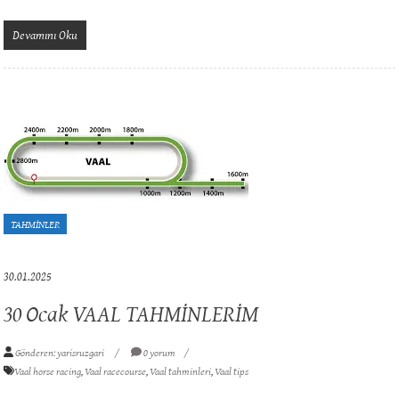
Devamını Oku
TAHMİNLER
30.01.2025
30 Ocak VAAL TAHMİNLERİM
Gönderen: yarisruzgari
0 yorum
Vaal horse racing
,
Vaal racecourse
,
Vaal tahminleri
,
Vaal tips