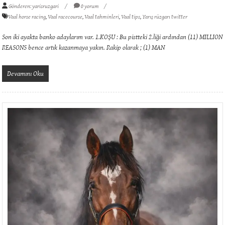
Gönderen: yarisruzgari
0 yorum
Vaal horse racing
,
Vaal racecourse
,
Vaal tahminleri
,
Vaal tips
,
Yarış rüzgarı twitter
Son iki ayakta banko adaylarım var. 1.KOŞU : Bu pistteki 2.liği ardından (11) MILLION
REASONS bence artık kazanmaya yakın. Rakip olarak ; (1) MAN
Devamını Oku