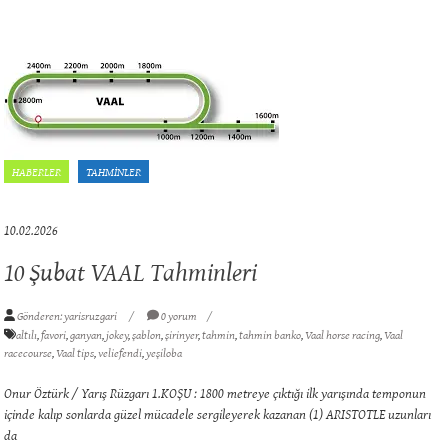
HABERLER
TAHMİNLER
10.02.2026
10 Şubat VAAL Tahminleri
Gönderen: yarisruzgari
0 yorum
altılı
,
favori
,
ganyan
,
jokey
,
şablon
,
şirinyer
,
tahmin
,
tahmin banko
,
Vaal horse racing
,
Vaal
racecourse
,
Vaal tips
,
veliefendi
,
yeşiloba
Onur Öztürk / Yarış Rüzgarı 1.KOŞU : 1800 metreye çıktığı ilk yarışında temponun
içinde kalıp sonlarda güzel mücadele sergileyerek kazanan (1) ARISTOTLE uzunları
da