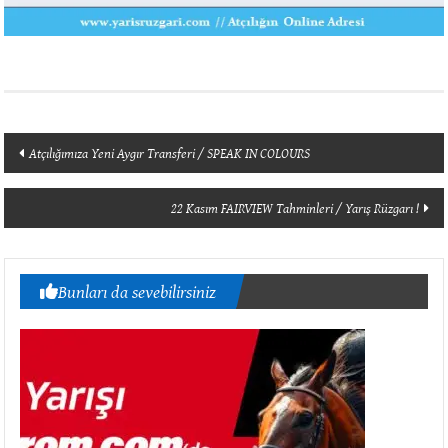
Yazı
Atçılığımıza Yeni Aygır Transferi / SPEAK IN COLOURS
dolaşımı
22 Kasım FAIRVIEW Tahminleri / Yarış Rüzgarı !
Bunları da sevebilirsiniz