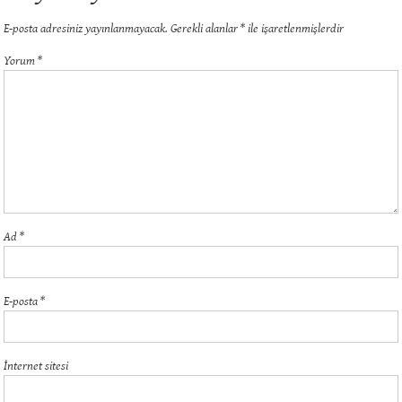
E-posta adresiniz yayınlanmayacak.
Gerekli alanlar
*
ile işaretlenmişlerdir
Yorum
*
Ad
*
E-posta
*
İnternet sitesi