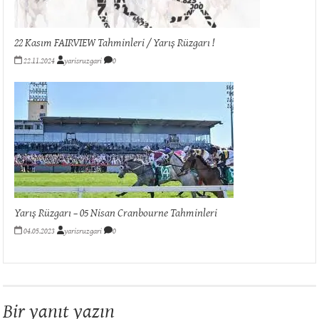
22 Kasım FAIRVIEW Tahminleri / Yarış Rüzgarı !
22.11.2024
yarisruzgari
0
Yarış Rüzgarı – 05 Nisan Cranbourne Tahminleri
04.05.2023
yarisruzgari
0
Bir yanıt yazın