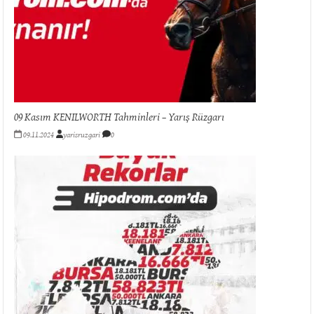
09 Kasım KENILWORTH Tahminleri – Yarış Rüzgarı
09.11.2024
yarisruzgari
0