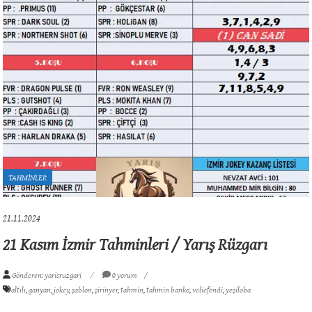
TAHMİNLER
21.11.2024
21 Kasım İzmir Tahminleri / Yarış Rüzgarı
Gönderen: yarisruzgari
0 yorum
altılı
,
ganyan
,
jokey
,
şablon
,
şirinyer
,
tahmin
,
tahmin banko
,
veliefendi
,
yeşiloba