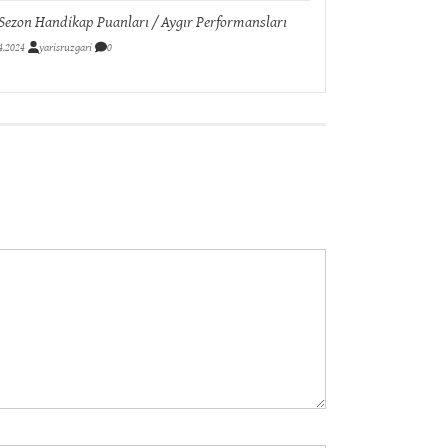
Sezon Handikap Puanları / Aygır Performansları
4.2024
yarisruzgari
0