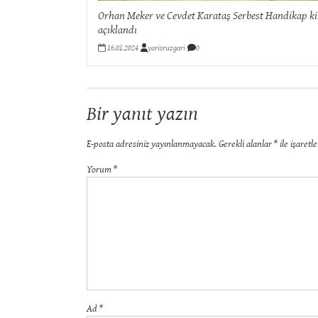
Orhan Meker ve Cevdet Karataş Serbest Handikap ki
açıklandı
16.01.2024
yarisruzgari
0
Bir yanıt yazın
E-posta adresiniz yayınlanmayacak.
Gerekli alanlar
*
ile işaretl
Yorum
*
Ad
*