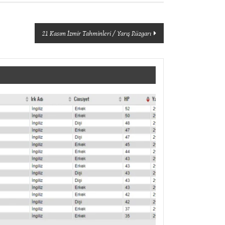
21 Kasım İzmir Tahminleri / Yarış Rüzgarı