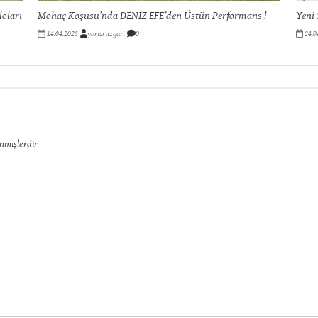
loları
Mohaç Koşusu’nda DENİZ EFE’den Üstün Performans !
Yeni 
14.04.2023
yarisruzgari
0
24.0
enmişlerdir