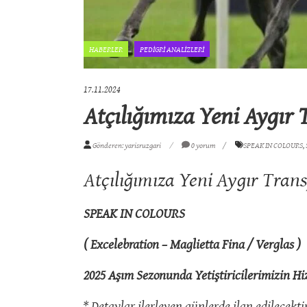
HABERLER
PEDİGRİ ANALİZLERİ
17.11.2024
Atçılığımıza Yeni Aygır
Gönderen: yarisruzgari
0 yorum
SPEAK IN COLOURS
,
Atçılığımıza Yeni Aygır Trans
SPEAK IN COLOURS
( Excelebration – Maglietta Fina / Verglas )
2025 Aşım Sezonunda Yetiştiricilerimizin Hi
* Detaylar ilerleyen günlerde ilan edilecektir