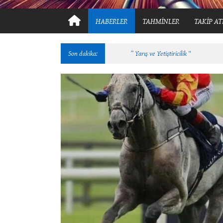
HABERLER
TAHMİNLER
TAKİP AT
Son dakika:
” Yarış ve Yetiştiricilik “