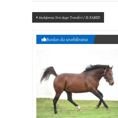
Yazı
Atçılığımıza Yeni Aygır Transferi / EL KABEIR
dolaşımı
Bunları da sevebilirsiniz