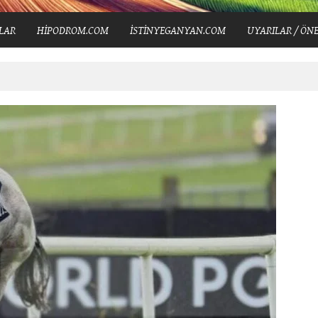
LAR
HİPODROM.COM
İSTİNYEGANYAN.COM
UYARILAR / ÖNE