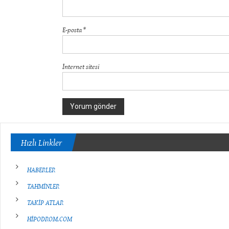
E-posta
*
İnternet sitesi
Hızlı Linkler
HABERLER
TAHMİNLER
TAKİP ATLAR
HİPODROM.COM