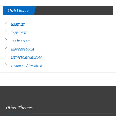
Hızlı Linkler
HABERLER
TAHMİNLER
TAKİP ATLAR
HİPODROM.COM
İSTİNYEGANYAN.COM
UYARILAR / ÖNERİLER
Other Themes