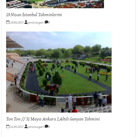
19 Nisan İstanbul Tahminlerim
19.04.2023
yarisruzgari
0
Ton Ton // 31 Mayıs Ankara 2.Altılı Ganyan Tahmini
31.05.2022
yarisruzgari
0