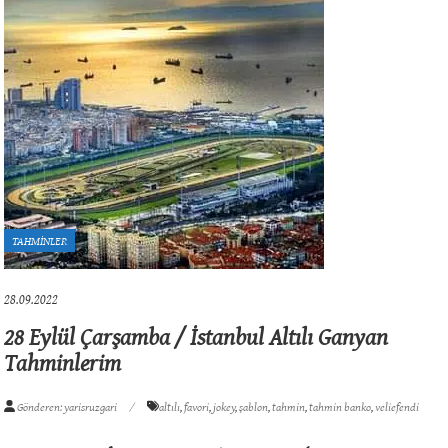
TAHMİNLER
28.09.2022
28 Eylül Çarşamba / İstanbul Altılı Ganyan
Tahminlerim
Gönderen: yarisruzgari
altılı
,
favori
,
jokey
,
şablon
,
tahmin
,
tahmin banko
,
veliefendi