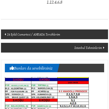
1.12.4.6.8
Yazı
24 Eylül Cumartesi / ANKARA Tercihlerim
dolaşımı
İstanbul Tahminlerim
Bunları da sevebilirsiniz