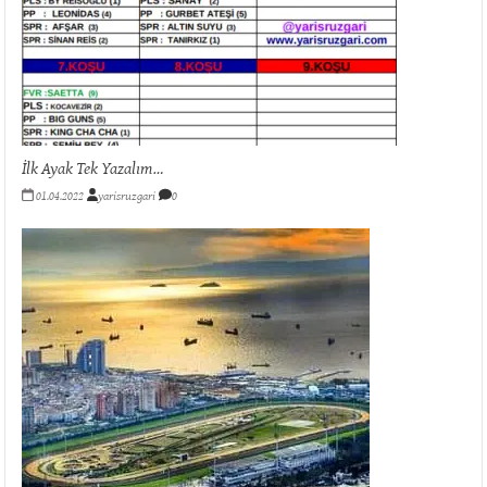
İlk Ayak Tek Yazalım…
01.04.2022
yarisruzgari
0