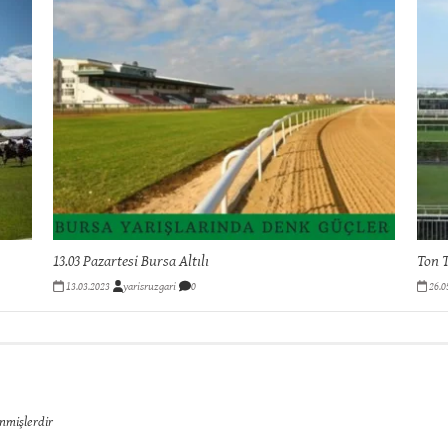
13.03 Pazartesi Bursa Altılı
Ton T
13.03.2023
yarisruzgari
0
26.0
enmişlerdir