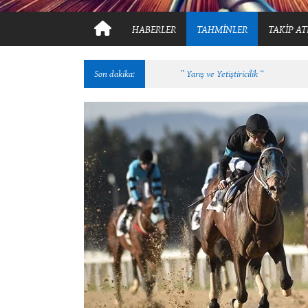
HABERLER
TAHMİNLER
TAKİP AT
Son dakika:
Kral Sultan, Y.A.A.Y.D. Derneği Ko