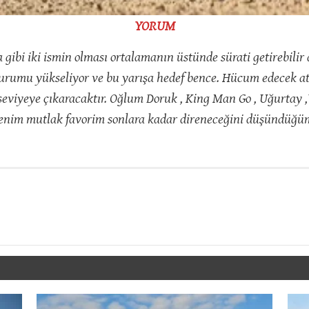
YORUM
a gibi iki ismin olması ortalamanın üstünde sürati getirebili
 durumu yükseliyor ve bu yarışa hedef bence. Hücum edecek a
eviyeye çıkaracaktır. Oğlum Doruk , King Man Go , Uğurtay ,
benim mutlak favorim sonlara kadar direneceğini düşünd