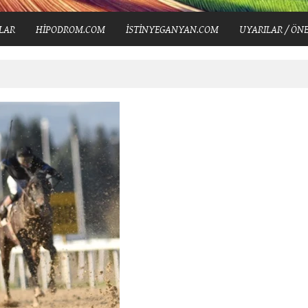
LAR
HİPODROM.COM
İSTİNYEGANYAN.COM
UYARILAR / ÖNE
şusu’nu Kazandı