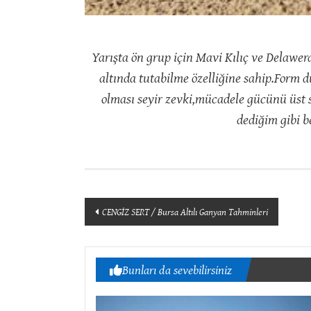
Yarışta ön grup için Mavi Kılıç ve Delawer
altında tutabilme özelliğine sahip.Form
olması seyir zevki,mücadele gücünü üst s
dediğim gibi 
Yazı
CENGİZ SERT / Bursa Altılı Ganyan Tahminleri
dolaşımı
Bunları da sevebilirsiniz