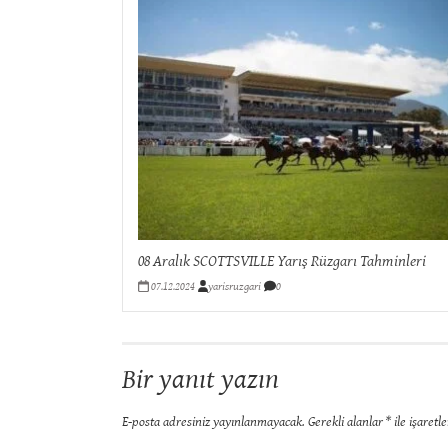
08 Aralık SCOTTSVILLE Yarış Rüzgarı Tahminleri
07.12.2024
yarisruzgari
0
Bir yanıt yazın
E-posta adresiniz yayınlanmayacak.
Gerekli alanlar
*
ile işaretl