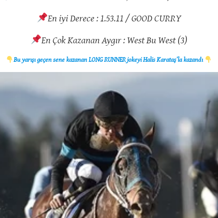
En iyi Derece : 1.53.11 / GOOD CURRY
En Çok Kazanan Aygır : West Bu West (3)
Bu yarışı geçen sene kazanan LONG RUNNER jokeyi Halis Karataş’la kazandı