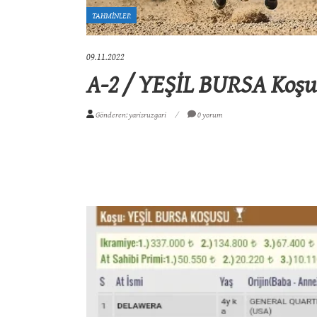
TAHMİNLER
09.11.2022
A-2 / YEŞİL BURSA Koş
Gönderen: yarisruzgari
0 yorum