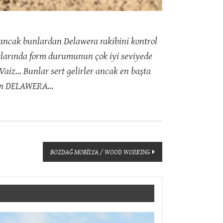
r ancak bunlardan Delawera rakibini kontrol
tlarında form durumunun çok iyi seviyede
Vaiz… Bunlar sert gelirler ancak en başta
üğüm DELAWERA…
BOZDAĞ MOBİLYA / WOOD WORKING