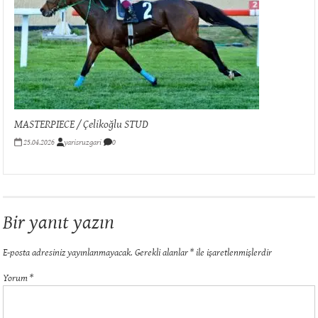
MASTERPIECE / Çelikoğlu STUD
25.04.2026
yarisruzgari
0
Bir yanıt yazın
E-posta adresiniz yayınlanmayacak.
Gerekli alanlar
*
ile işaretlenmişlerdir
Yorum
*