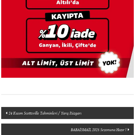
Yazı
24 Kasım Scottsville Tahminleri / Yarış Rüzgarı
dolaşımı
BABAİSMAİL 2025 Sezonuna Hazır !