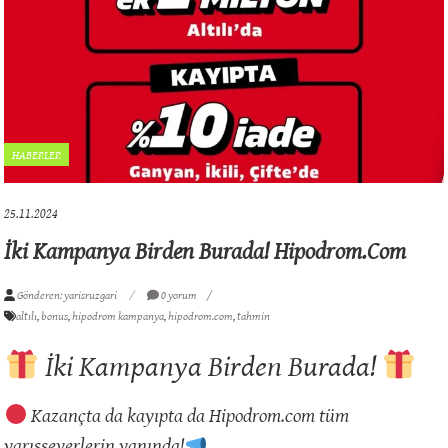
HABERLER
25.11.2024
İki Kampanya Birden Burada! Hipodrom.com
Gönderen: yarisruzgari
0 yorum
altılı
,
bonus
,
hipodrom kampanya
,
hipodrom.com
,
tahmin
İki Kampanya Birden Burada!
Kazançta da kayıpta da Hipodrom.com tüm
yarışseverlerin yanında!