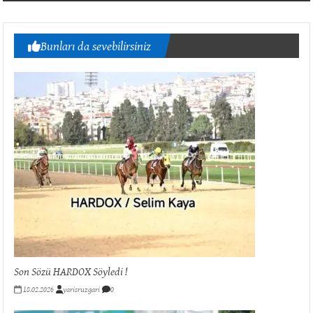
Bunları da sevebilirsiniz
Son Sözü HARDOX Söyledi !
18.02.2026
yarisruzgari
0