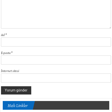
Ad
*
E-posta
*
İnternet sitesi
Hızlı Linkler