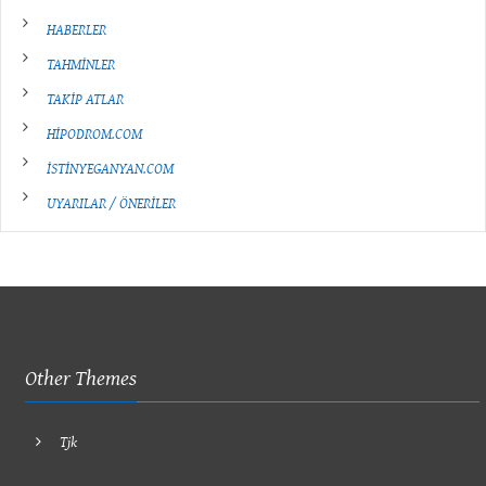
HABERLER
TAHMİNLER
TAKİP ATLAR
HİPODROM.COM
İSTİNYEGANYAN.COM
UYARILAR / ÖNERİLER
Other Themes
Tjk