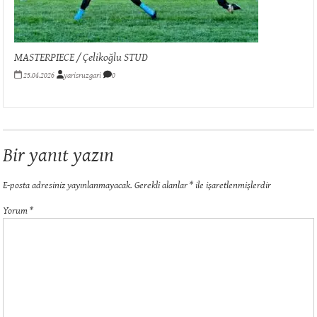
MASTERPIECE / Çelikoğlu STUD
25.04.2026
yarisruzgari
0
Bir yanıt yazın
E-posta adresiniz yayınlanmayacak.
Gerekli alanlar
*
ile işaretlenmişlerdir
Yorum
*