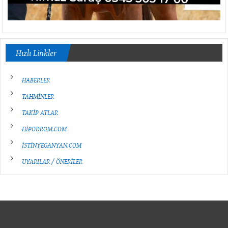
Hızlı Linkler
HABERLER
TAHMİNLER
TAKİP ATLAR
HİPODROM.COM
İSTİNYEGANYAN.COM
UYARILAR / ÖNERİLER