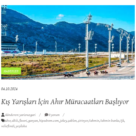
HABERLER
04.10.2024
Kış Yarışları İçin Ahır Müracaatları Başlıyor
Gönderen: yarisruzgari
0 yorum
Ahır
,
altılı
,
favori
,
ganyan
,
hipodrom.com
,
jokey
,
şablon
,
şirinyer
,
tahmin
,
tahmin banko
,
tjk
,
veliefendi
,
yeşiloba