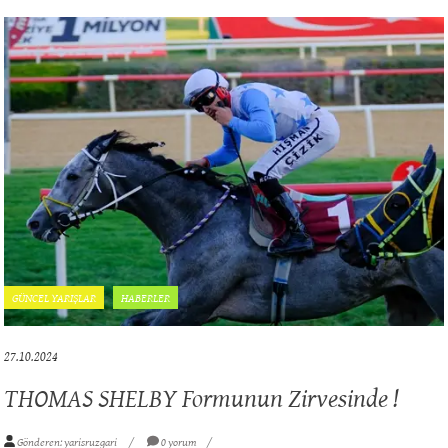
GÜNCEL YARIŞLAR
HABERLER
27.10.2024
THOMAS SHELBY Formunun Zirvesinde !
Gönderen: yarisruzgari
0 yorum