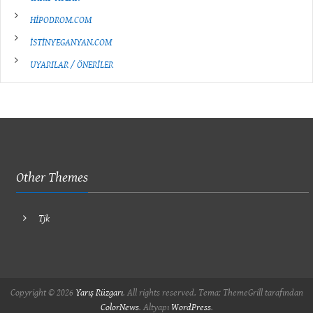
HİPODROM.COM
İSTİNYEGANYAN.COM
UYARILAR / ÖNERİLER
Other Themes
Tjk
Copyright © 2026
Yarış Rüzgarı
. All rights reserved. Tema: ThemeGrill tarafından
ColorNews
. Altyapı
WordPress
.