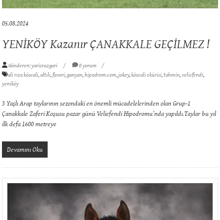
05.08.2024
YENİKÖY Kazanır ÇANAKKALE GEÇİLMEZ !
Gönderen: yarisruzgari
0 yorum
ali rıza köseali
,
altılı
,
favori
,
ganyan
,
hipodrom.com
,
jokey
,
köseali ekürisi
,
tahmin
,
veliefendi
,
yeniköy
3 Yaşlı Arap taylarının sezondaki en önemli mücadelelerinden olan Grup-1
Çanakkale Zaferi Koşusu pazar günü Veliefendi Hipodromu’nda yapıldı.Taylar bu yıl
ilk defa 1600 metreye
Devamını Oku