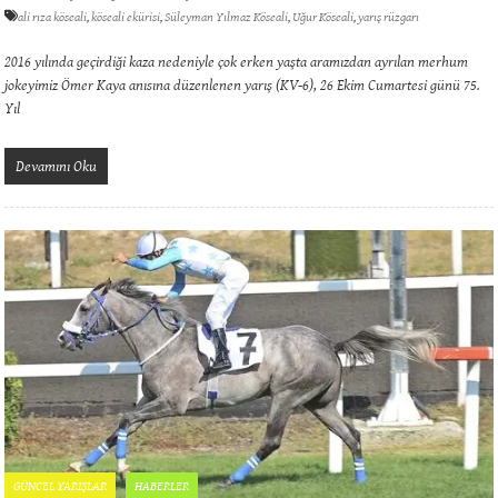
ali rıza köseali
,
köseali ekürisi
,
Süleyman Yılmaz Köseali
,
Uğur Köseali
,
yarış rüzgarı
2016 yılında geçirdiği kaza nedeniyle çok erken yaşta aramızdan ayrılan merhum
jokeyimiz Ömer Kaya anısına düzenlenen yarış (KV-6), 26 Ekim Cumartesi günü 75.
Yıl
Devamını Oku
GÜNCEL YARIŞLAR
HABERLER