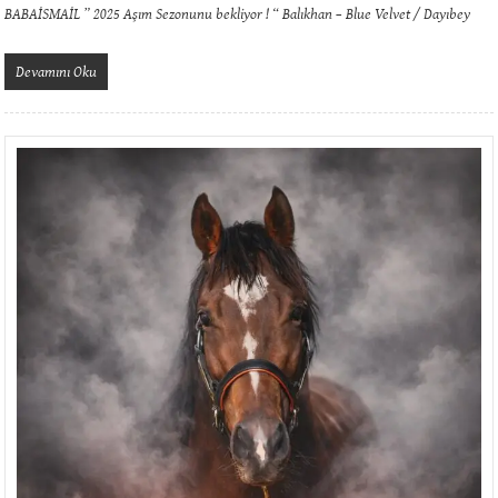
BABAİSMAİL ” 2025 Aşım Sezonunu bekliyor ! “ Balıkhan – Blue Velvet / Dayıbey
Devamını Oku