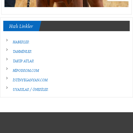
Hızlı Linkler
HABERLER
TAHMİNLER
TAKİP ATLAR
HİPODROM.COM
İSTİNYEGANYAN.COM
UYARILAR / ÖNERİLER