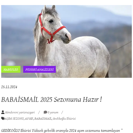
HABERLER
PEDİGRİ ANALİZLERİ
25.11.2024
BABAİSMAİL 2025 Sezonuna Hazır !
Gönderen: yarisruzgari
0 yorum
AŞIM SEZONU
,
AYGIR
,
BABAİSMAİL
,
Gedikoğlu Ekürisi
GEDİKOĞLU Ekürisi Yüksek gebelik oranıyla 2024 aşım sezonunu tamamlayan ”