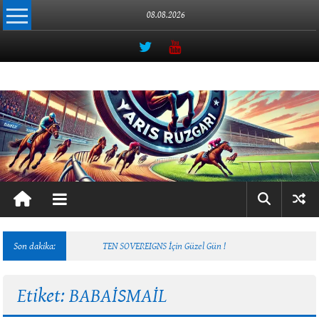
İçeriğe
08.08.2026
geç
Yarış
Rüzgarı
Atçılığın
Online
Adresi
Son dakika:
TEN SOVEREIGNS İçin Güzel Gün !
Etiket: BABAİSMAİL