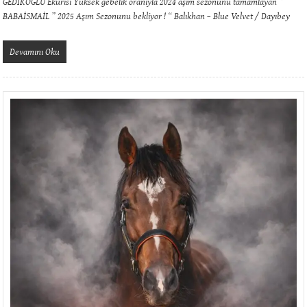
BABAİSMAİL ” 2025 Aşım Sezonunu bekliyor ! “ Balıkhan – Blue Velvet / Dayıbey
Devamını Oku