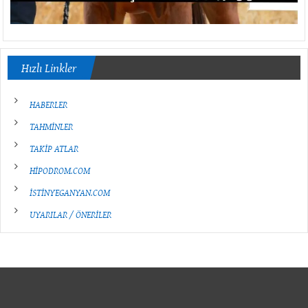
Hızlı Linkler
HABERLER
TAHMİNLER
TAKİP ATLAR
HİPODROM.COM
İSTİNYEGANYAN.COM
UYARILAR / ÖNERİLER