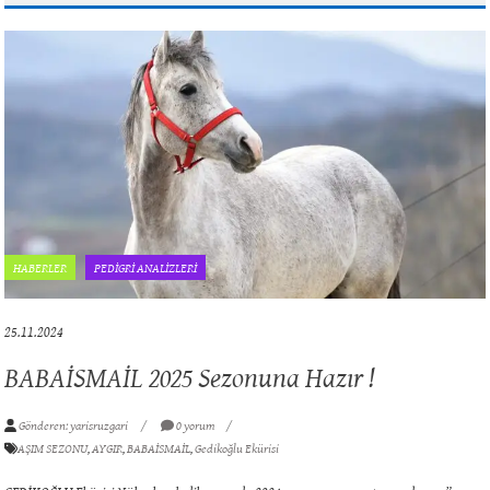
HABERLER
PEDİGRİ ANALİZLERİ
25.11.2024
BABAİSMAİL 2025 Sezonuna Hazır !
Gönderen: yarisruzgari
0 yorum
AŞIM SEZONU
,
AYGIR
,
BABAİSMAİL
,
Gedikoğlu Ekürisi
GEDİKOĞLU Ekürisi Yüksek gebelik oranıyla 2024 aşım sezonunu tamamlayan ”