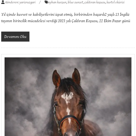
Gönderen: yarisruzgari
ayhan kurşun
,
blue sunset
,
çaldıran koşusu
,
kurtel ekürisi
Yıl içinde kuvvet ve kabiliyetlerini ispat etmiş, birbirinden başarılı2 yaşlı 13 İngiliz
tayının birincilik mücadelesi verdiği 2023 yılı Çaldıran Koşusu, 22 Ekim Pazar günü
Devamını Oku