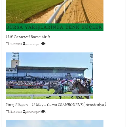
13.03 Pazartesi Bursa Altılı
13.03.2023
yarisruzgari
0
Yarış Rüzgarı – 12 Mayıs Cuma CRANBOURNE ( Avustralya )
11.05.2023
yarisruzgari
0