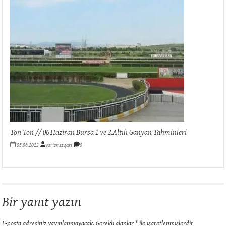
Ton Ton // 06 Haziran Bursa 1 ve 2.Altılı Ganyan Tahminleri
05.06.2022
yarisruzgari
0
Bir yanıt yazın
E-posta adresiniz yayınlanmayacak.
Gerekli alanlar
*
ile işaretlenmişlerdir