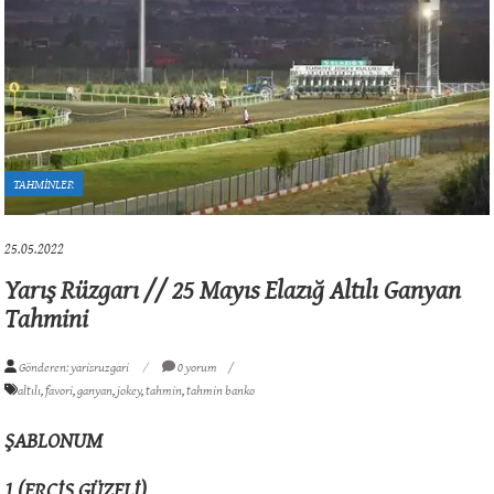
TAHMİNLER
25.05.2022
Yarış Rüzgarı // 25 Mayıs Elazığ Altılı Ganyan
Tahmini
Gönderen: yarisruzgari
0 yorum
altılı
,
favori
,
ganyan
,
jokey
,
tahmin
,
tahmin banko
ŞABLONUM
1 (ERCİŞ GÜZELİ)