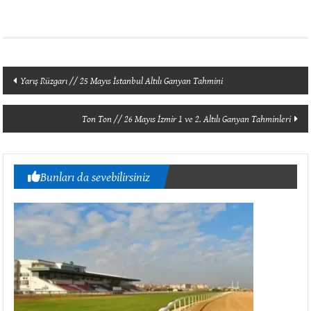
Yazı
Yarış Rüzgarı // 25 Mayıs İstanbul Altılı Ganyan Tahmini
dolaşımı
Ton Ton // 26 Mayıs İzmir 1 ve 2. Altılı Ganyan Tahminleri
Bunları da sevebilirsiniz