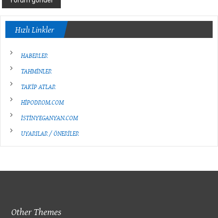
Hızlı Linkler
HABERLER
TAHMİNLER
TAKİP ATLAR
HİPODROM.COM
İSTİNYEGANYAN.COM
UYARILAR / ÖNERİLER
Other Themes