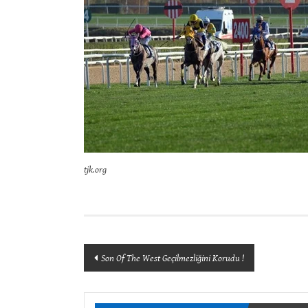
tjk.org
Yazı
Son Of The West Geçilmezliğini Korudu !
dolaşımı