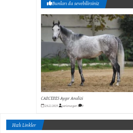
Bunları da sevebilirsiniz
CARCERES Aygır Analizi
19.12.2025
yarisruzgari
0
Hızlı Linkler