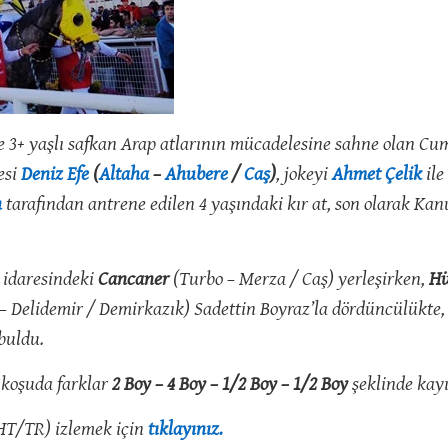
 3+ yaşlı safkan Arap atlarının mücadelesine sahne olan C
esi
Deniz Efe
(
Altaha
–
Ahubere
/
Caş
)
, jokeyi
Ahmet Çelik
ile
n
tarafından antrene edilen 4 yaşındaki kır at, son olarak K
 idaresindeki
Cancaner
(Turbo – Merza / Caş) yerleşirken,
H
– Delidemir / Demirkazık) Sadettin Boyraz’la dördüncülükte
buldu.
ı koşuda farklar
2 Boy – 4 Boy – 1/2 Boy – 1/2 Boy
şeklinde kayı
HT/TR) izlemek için
tıklayınız.