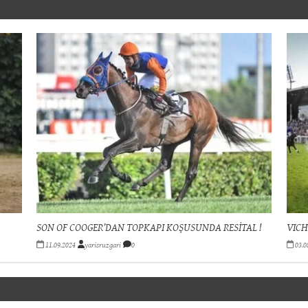
SON OF COOGER’DAN TOPKAPI KOŞUSUNDA RESİTAL !
VICHY
11.09.2024
yarisruzgari
0
03.0