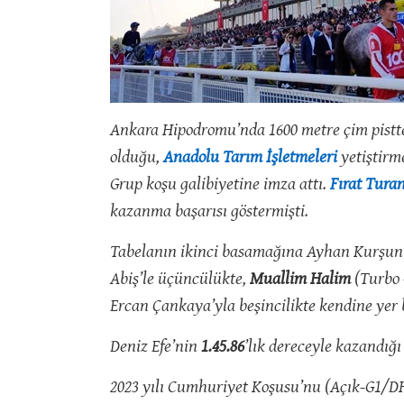
Ankara Hipodromu’nda 1600 metre çim pistte
olduğu,
Anadolu Tarım İşletmeleri
yetiştirm
Grup koşu galibiyetine imza attı.
Fırat Tura
kazanma başarısı göstermişti.
Tabelanın ikinci basamağına Ayhan Kurşun
Abiş’le üçüncülükte,
Muallim Halim
(Turbo 
Ercan Çankaya’yla beşincilikte kendine yer 
Deniz Efe’nin
1.45.86
’lık dereceyle kazandığ
2023 yılı Cumhuriyet Koşusu’nu (Açık-G1/D