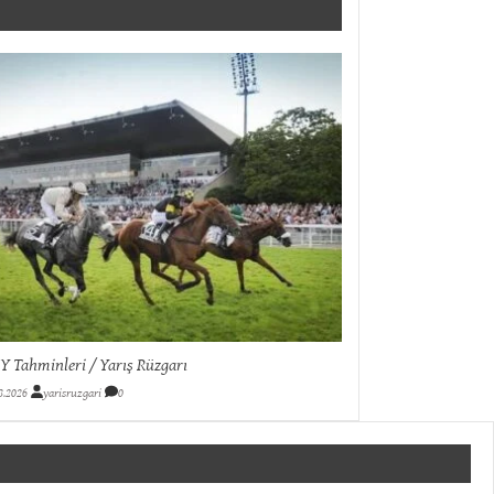
 Tahminleri / Yarış Rüzgarı
8.2026
yarisruzgari
0