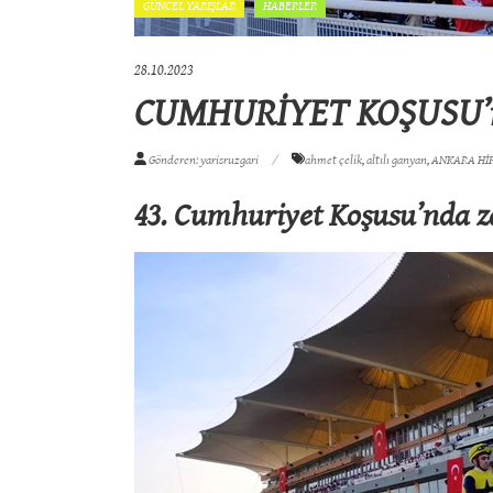
GÜNCEL YARIŞLAR
HABERLER
28.10.2023
CUMHURİYET KOŞUSU’nda
Gönderen: yarisruzgari
ahmet çelik
,
altılı ganyan
,
ANKARA H
43. Cumhuriyet Koşusu’nda za