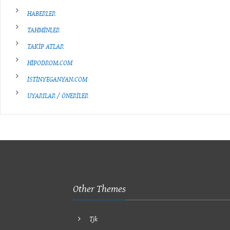
HABERLER
TAHMİNLER
TAKİP ATLAR
HİPODROM.COM
İSTİNYEGANYAN.COM
UYARILAR / ÖNERİLER
Other Themes
Tjk