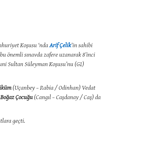
umhuriyet Koşusu ‘nda
Arif Çelik
’in sahibi
 bu önemli sınavda zafere uzanarak 8’inci
anuni Sultan Süleyman Koşusu’nu (G1)
üküm
(Uçanbey – Rabia / Odinhan) Vedat
,
Boğaz Çocuğu
(Cangıl – Caşdanay / Caş) da
tlara geçti.