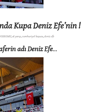
 Kupa Deniz Efe’nin !
İPODROMU
,
at yarışı
,
cumhuriyet koşusu
,
deniz efe
ferin adı Deniz Efe
…