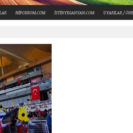
LAR
HİPODROM.COM
İSTİNYEGANYAN.COM
UYARILAR / ÖNE