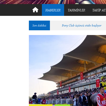
HABERLER
TAHMİNLER
TAKİP AT
Son dakika:
Pony Club üçüncü etabı başlıyor