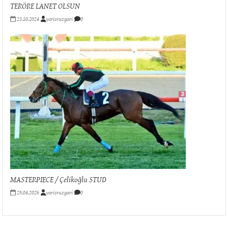
TERÖRE LANET OLSUN
23.10.2024
yarisruzgari
0
MASTERPIECE / Çelikoğlu STUD
25.04.2026
yarisruzgari
0