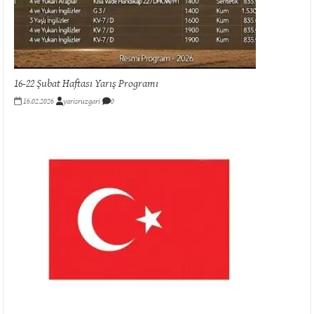
16-22 Şubat Haftası Yarış Programı
16.02.2026
yarisruzgari
0