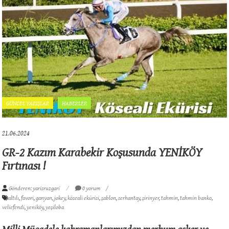
GÜNCEL YARIŞLAR
HABERLER
21.06.2024
GR-2 Kazım Karabekir Koşusunda YENİKÖY
Fırtınası !
Gönderen: yarisruzgari
0 yorum
altılı
,
favori
,
ganyan
,
jokey
,
köseali ekürisi
,
şablon
,
serhantay
,
şirinyer
,
tahmin
,
tahmin banko
,
veliefendi
,
yeniköy
,
yeşiloba
Milli Mücadele kahramanlarımızdan merhum asker ve