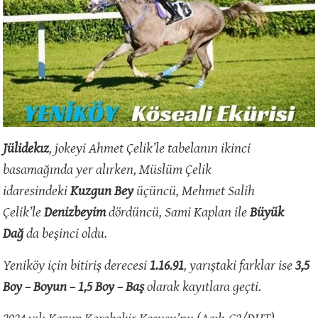
Jülidekız
, jokeyi Ahmet Çelik’le tabelanın ikinci
basamağında yer alırken, Müslüm Çelik
idaresindeki
Kuzgun Bey
üçüncü, Mehmet Salih
Çelik’le
Denizbeyim
dördüncü, Sami Kaplan ile
Büyük
Dağ
da beşinci oldu.
Yeniköy için bitiriş derecesi
1.16.91
, yarıştaki farklar ise
3,5
Boy – Boyun – 1,5 Boy – Baş
olarak kayıtlara geçti.
2024 yılı Kazım Karabekir Koşusu’nu (Açık-G2/DHT)