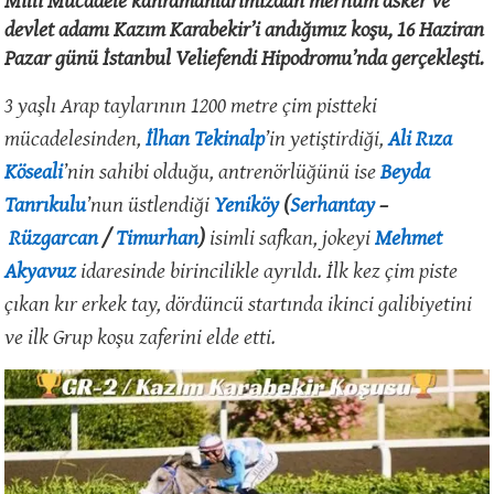
devlet adamı Kazım Karabekir’i andığımız koşu, 16 Haziran
Pazar günü İstanbul Veliefendi Hipodromu’nda gerçekleşti.
3 yaşlı Arap taylarının 1200 metre çim pistteki
mücadelesinden,
İlhan Tekinalp
’in yetiştirdiği,
Ali Rıza
Köseali
’nin sahibi olduğu, antrenörlüğünü ise
Beyda
Tanrıkulu
’nun üstlendiği
Yeniköy
(
Serhantay
–
Rüzgarcan
/
Timurhan
)
isimli safkan, jokeyi
Mehmet
Akyavuz
idaresinde birincilikle ayrıldı. İlk kez çim piste
çıkan kır erkek tay, dördüncü startında ikinci galibiyetini
ve ilk Grup koşu zaferini elde etti.