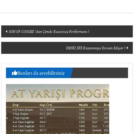
Yazı
SON OF COOGER ‘dan Çimde Kusursuz Performans !
dolaşımı
DENİZ EFE Kazanmaya Devam Ediyor !
Bunları da sevebilirsiniz