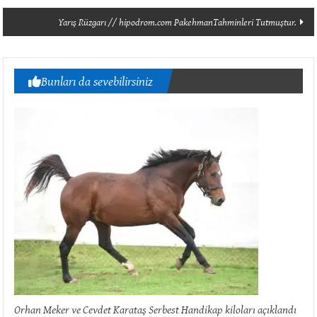
dolaşımı
Yarış Rüzgarı // hipodrom.com PakehmanTahminleri Tutmuştur.
Bunları da sevebilirsiniz
Orhan Meker ve Cevdet Karataş Serbest Handikap kiloları açıklandı