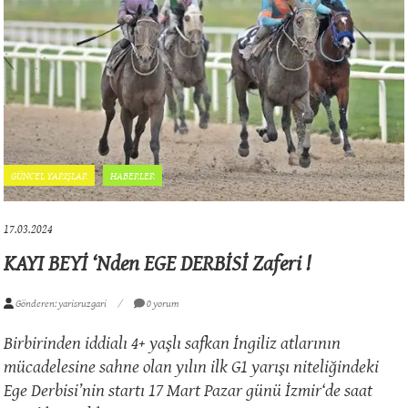
GÜNCEL YARIŞLAR
HABERLER
17.03.2024
KAYI BEYİ ‘nden EGE DERBİSİ Zaferi !
Gönderen: yarisruzgari
0 yorum
Birbirinden iddialı 4+ yaşlı safkan İngiliz atlarının
mücadelesine sahne olan yılın ilk G1 yarışı niteliğindeki
Ege Derbisi’nin startı 17 Mart Pazar günü İzmir
‘
de saat