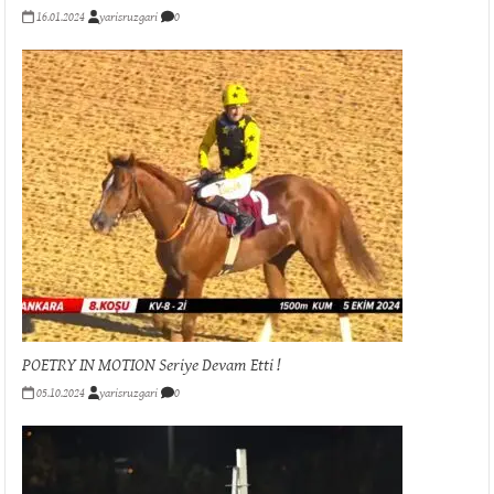
16.01.2024
yarisruzgari
0
POETRY IN MOTION Seriye Devam Etti !
05.10.2024
yarisruzgari
0