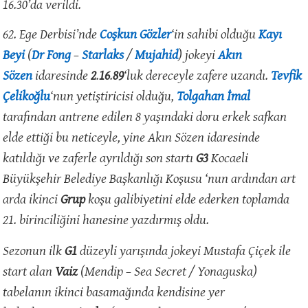
16.30’da verildi.
62. Ege Derbisi’nde
Coşkun Gözler
‘in sahibi olduğu
Kayı
Beyi
(
Dr Fong
–
Starlaks
/
Mujahid
) jokeyi
Akın
Sözen
idaresinde
2
.
16
.
89
‘luk dereceyle zafere uzandı.
Tevfik
Çelikoğlu
‘nun yetiştiricisi olduğu,
Tolgahan İmal
tarafından antrene edilen 8 yaşındaki doru erkek safkan
elde ettiği bu neticeyle, yine Akın Sözen idaresinde
katıldığı ve zaferle ayrıldığı son startı
G3
Kocaeli
Büyükşehir Belediye Başkanlığı Koşusu
‘nun ardından art
arda ikinci
Grup
koşu galibiyetini elde ederken toplamda
21. birinciliğini hanesine yazdırmış oldu.
Sezonun ilk
G1
düzeyli yarışında jokeyi Mustafa Çiçek ile
start alan
Vaiz
(Mendip – Sea Secret / Yonaguska)
tabelanın ikinci basamağında kendisine yer