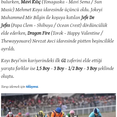
bulurken,
Mavi Kılıç
(Yonaguska – Mavi Sema / Sun
Music) Mehmet Kaya idaresinde üçüncü oldu. Jokeyi
Muhammed Mir Bilgin ile koşuya katılan
Jefe De
Jefes
(Papa Clem – Shibuya / Ocean Crest) dördüncülük
elde ederken,
Dragon Fire
(Torok – Happy Valentine /
Thewayyouare) Nevzat Avci idaresinde pistten beşincilikle
ayrıldı.
Kayı Beyi’nin kariyerindeki ilk
G1
zaferini elde ettiği
yarışta farklar ise
1
,
5 Boy
–
3 Boy
–
1
/
2 Boy
–
3 Boy
şeklinde
oluştu.
Yarışı izlemek için
tıklayınız
.