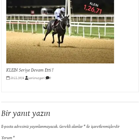
KLEIN Seriye Devam Etti !
10.11.2024
yarisruzgari
0
Bir yanıt yazın
E-posta adresiniz yayınlanmayacak.
Gerekli alanlar
*
ile işaretlenmişlerdir
Yorum
*