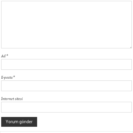
Ad
*
E-posta
*
İnternet sitesi