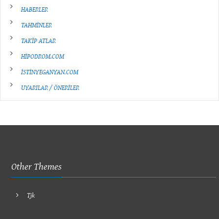
HABERLER
TAHMİNLER
TAKİP ATLAR
HİPODROM.COM
İSTİNYEGANYAN.COM
UYARILAR / ÖNERİLER
Other Themes
Tjk