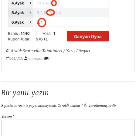
Altılı
Ganyan
Tahmini
için
01 Aralık Scottsville Tahminleri / Yarış Rüzgarı
01.12.2024
yarisruzgari
0
Bir yanıt yazın
E-posta adresiniz yayınlanmayacak.
Gerekli alanlar
*
ile işaretlenmişlerdir
Yorum
*