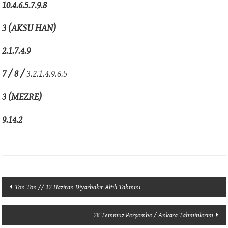
10.4.6.5.7.9.8
3 (AKSU HAN)
2.1.7.4.9
7 / 8 /
3.2.1.4.9.6.5
3 (MEZRE)
9.14.2
Yazı
Ton Ton // 12 Haziran Diyarbakır Altılı Tahmini
dolaşımı
28 Temmuz Perşembe / Ankara Tahminlerim