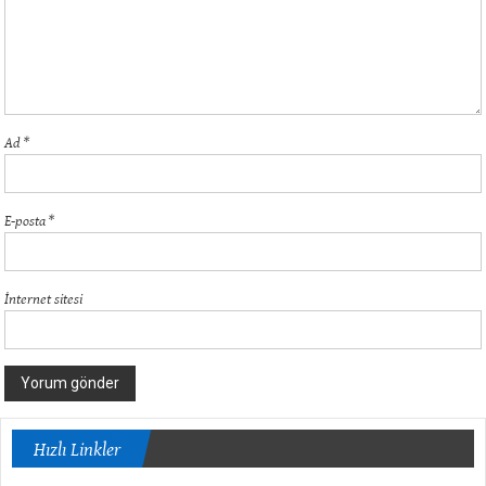
Ad
*
E-posta
*
İnternet sitesi
Hızlı Linkler