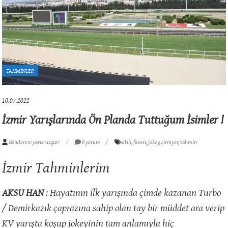
TAHMİNLER
10.07.2022
İzmir Yarışlarında Ön Planda Tuttuğum İsimler !
Gönderen: yarisruzgari
0 yorum
altılı
,
favori
,
jokey
,
şirinyer
,
tahmin
İzmir Tahminlerim
AKSU HAN
: Hayatının ilk yarışında çimde kazanan Turbo
/ Demirkazık çaprazına sahip olan tay bir müddet ara verip
KV yarışta koşup jokeyinin tam anlamıyla hiç