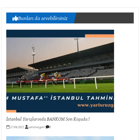
Bunları da sevebilirsiniz
İstanbul Yarışlarında BANKOM Son Koşuda !
17.04.2022
yarisruzgari
0