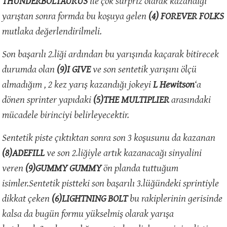
THUNDERBOLTAURUS
ile çok sürpriz olarak kazandığı
yarıştan sonra formda bu koşuya gelen
(4) FOREVER FOLKS
mutlaka değerlendirilmeli.
Son başarılı 2.liği ardından bu yarışında kaçarak bitirecek
durumda olan
(9)I GIVE
ve son sentetik yarışını ölçü
almadığım , 2 kez yarış kazandığı jokeyi
L Hewitson
‘a
dönen sprinter yapıdaki
(5)THE MULTIPLIER
arasındaki
mücadele birinciyi belirleyecektir.
Sentetik piste çıktıktan sonra son 3 koşusunu da kazanan
(8)ADEFILL
ve son 2.liğiyle artık kazanacağı sinyalini
veren
(9)GUMMY GUMMY
ön planda tuttuğum
isimler.Sentetik pistteki son başarılı 3.lüğündeki sprintiyle
dikkat çeken
(6)LIGHTNING BOLT
bu rakiplerinin gerisinde
kalsa da bugün formu yükselmiş olarak yarışa