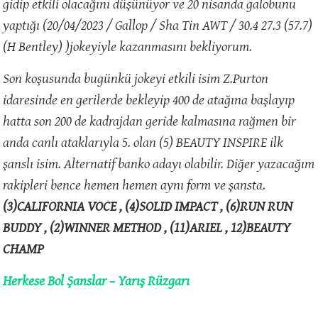
gidip etkili olacağını düşünüyor ve 20 nisanda galobunu
yaptığı (20/04/2023 / Gallop / Sha Tin AWT / 30.4 27.3 (57.7)
(H Bentley) )jokeyiyle kazanmasını bekliyorum.
Son koşusunda bugünkü jokeyi etkili isim Z.Purton
idaresinde en gerilerde bekleyip 400 de atağına başlayıp
hatta son 200 de kadrajdan geride kalmasına rağmen bir
anda canlı ataklarıyla 5. olan (5) BEAUTY INSPIRE ilk
şanslı isim. Alternatif banko adayı olabilir. Diğer yazacağım
rakipleri bence hemen hemen aynı form ve şansta.
(3)CALIFORNIA VOCE , (4)SOLID IMPACT , (6)RUN RUN
BUDDY , (2)WINNER METHOD , (11)ARIEL , 12)BEAUTY
CHAMP
Herkese Bol Şanslar – Yarış Rüzgarı