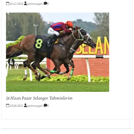
03.12.2024
yarisruzgari
0
16 Nisan Pazar Selangor Tahminlerim
15.04.2023
yarisruzgari
0