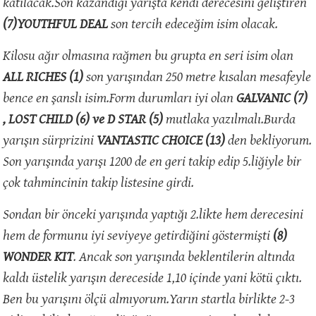
katılacak.Son kazandığı yarışta kendi derecesini geliştiren
(7)YOUTHFUL DEAL
son tercih edeceğim isim olacak.
Kilosu ağır olmasına rağmen bu grupta en seri isim olan
ALL RICHES (1)
son yarışından 250 metre kısalan mesafeyle
bence en şanslı isim.Form durumları iyi olan
GALVANIC (7)
, LOST CHILD (6) ve D STAR (5)
mutlaka yazılmalı.Burda
yarışın sürprizini
VANTASTIC CHOICE (13)
den bekliyorum.
Son yarışında yarışı 1200 de en geri takip edip 5.liğiyle bir
çok tahmincinin takip listesine girdi.
Sondan bir önceki yarışında yaptığı 2.likte hem derecesini
hem de formunu iyi seviyeye getirdiğini göstermişti
(8)
WONDER KIT
. Ancak son yarışında beklentilerin altında
kaldı üstelik yarışın dereceside 1,10 içinde yani kötü çıktı.
Ben bu yarışını ölçü almıyorum.Yarın startla birlikte 2-3