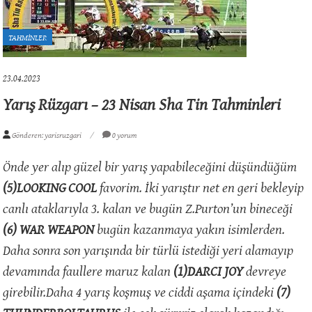
TAHMİNLER
23.04.2023
Yarış Rüzgarı – 23 Nisan Sha Tin Tahminleri
Gönderen: yarisruzgari
0 yorum
Önde yer alıp güzel bir yarış yapabileceğini düşündüğüm
(5)LOOKING COOL
favorim. İki yarıştır net en geri bekleyip
canlı ataklarıyla 3. kalan ve bugün Z.Purton’un bineceği
(6) WAR WEAPON
bugün kazanmaya yakın isimlerden.
Daha sonra son yarışında bir türlü istediği yeri alamayıp
devamında faullere maruz kalan
(1)DARCI JOY
devreye
girebilir.Daha 4 yarış koşmuş ve ciddi aşama içindeki
(7)