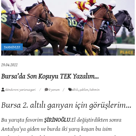
TAHMİNLER
29.04.2022
Bursa’da Son Koşuyu TEK Yazalım…
Gönderen: yarisruzgari
0 yorum
altılı
,
şablon
,
tahmin
Bursa 2. altılı ganyan için görüşlerim…
Bu yarışta favorim
ŞİRİNOĞLU
.El değiştirdikten sonra
Antalya’ya giden ve burda iki yarış koşan bu isim