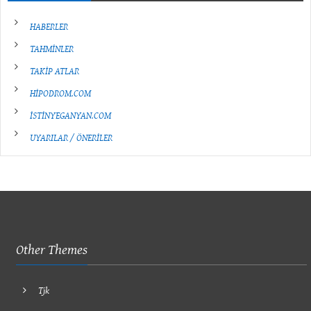
HABERLER
TAHMİNLER
TAKİP ATLAR
HİPODROM.COM
İSTİNYEGANYAN.COM
UYARILAR / ÖNERİLER
Other Themes
Tjk