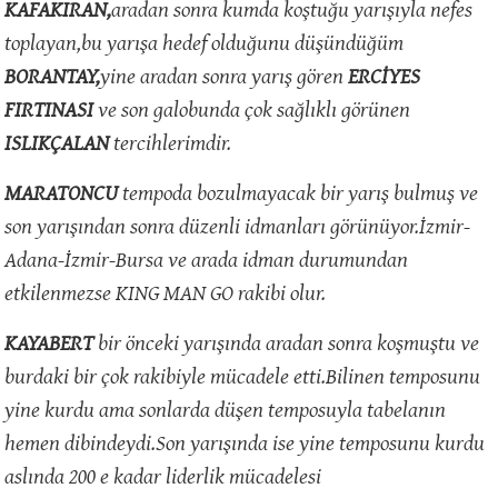
KAFAKIRAN,
aradan sonra kumda koştuğu yarışıyla nefes
toplayan,bu yarışa hedef olduğunu düşündüğüm
BORANTAY,
yine aradan sonra yarış gören
ERCİYES
FIRTINASI
ve son galobunda çok sağlıklı görünen
ISLIKÇALAN
tercihlerimdir.
MARATONCU
tempoda bozulmayacak bir yarış bulmuş ve
son yarışından sonra düzenli idmanları görünüyor.İzmir-
Adana-İzmir-Bursa ve arada idman durumundan
etkilenmezse KING MAN GO rakibi olur.
KAYABERT
bir önceki yarışında aradan sonra koşmuştu ve
burdaki bir çok rakibiyle mücadele etti.Bilinen temposunu
yine kurdu ama sonlarda düşen temposuyla tabelanın
hemen dibindeydi.Son yarışında ise yine temposunu kurdu
aslında 200 e kadar liderlik mücadelesi