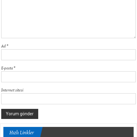
Ad
*
E-posta
*
İnternet sitesi
Hızlı Linkler