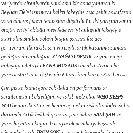
veriyordu,direniyordu yani ama bir anda yanında ki
Beyhan Efe’yi ısırmaya kalktı jokeyide dışa çekinde kafasını
yana aldı ve jokeyi tempodan düşürdü.Bu iki yarıştan sonra
bugün en iyi olduğu mesafede en iyi anlaştığı jokeyiyle
start almasından dolayı bugün şansını fazlaca
görüyorum.İlk rakibi son yarışıyla artık kazanma zamanı
geldiğini düşündüğüm
KÖYAĞASI DEMİR
ve yine en iyi
anlaştığı pilotuyla
BANA MÜSADE
olacaktır.Ayrıca bu
yarışta start alacak 9 ismin 6 tanesinin babası Kaizbert…
Çim pistte kuma göre çok daha iyi performanslar
sergilemesini beklediğim ve takibimde olan
WHO KEEPS
YOU
benim ilk atım ve benim açımdan risk alınabilecek bir
durumda.Artık beklediği uzun çimi bulan
SADİ ŞAH
ve
yarış hayatına bugün başlayacak olsada iyi koşacak
söylemleri fazla
IRON SON
at yazmak isteyenleri önerim.