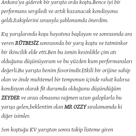
Ankara’ya giderek bir yarışta orda koştu.Bence iyi bir
performans sergiledi ve artık kazanacak kondisyona
geldi.Rakiplerini sırasıyla şablonumda önerdim.
Kış yarışlarında koşu hayatına başlayan ve sonrasında ara
veren
RÜTBESİZ
sonrasında bir yarış koştu ve tatminkar
bir ikincilik elde etti.Ben bu ismin kesinlikle çim atı
olduğunu düşünüyorum ve bu yüzden kum performansları
değerli.Bu yarışta benim favorimdir.Etkili bir orijine sahip
olan ve önde muhtemel bir temponun içinde rahat kalırsa
kondisyon olarak fit durumda olduğunu düşündüğüm
ZEYDER
ve arası olmasına rağmen uzun galoplarla bu
yarışa gelen,beklentim olan
MR OZZY
sıralamamda ki
diğer isimler.
Son koştuğu KV yarıştan sonra takip listeme giren