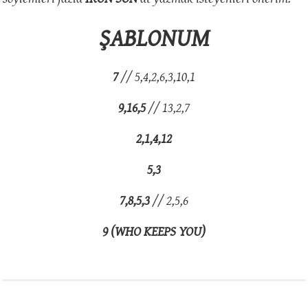
ŞABLONUM
7
// 5,4,2,6,3,10,1
9,16,5
// 13,2,7
2,1,4,12
5,3
7,8,5,3
// 2,5,6
9
(WHO KEEPS YOU)