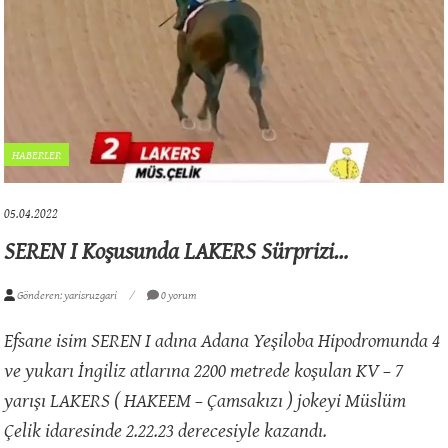
HABERLER
05.04.2022
SEREN I Koşusunda LAKERS Sürprizi…
Gönderen: yarisruzgari
0 yorum
Efsane isim SEREN I adına Adana Yeşiloba Hipodromunda 4
ve yukarı İngiliz atlarına 2200 metrede koşulan KV – 7
yarışı LAKERS ( HAKEEM – Çamsakızı ) jokeyi Müslüm
Çelik idaresinde 2.22.23 derecesiyle kazandı.