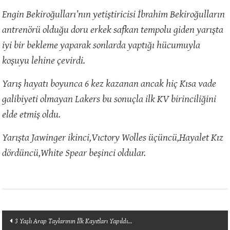
Engin Bekiroğulları’nın yetiştiricisi İbrahim Bekiroğulların
antrenörü olduğu doru erkek safkan tempolu giden yarışta
iyi bir bekleme yaparak sonlarda yaptığı hücumuyla
koşuyu lehine çevirdi.
Yarış hayatı boyunca 6 kez kazanan ancak hiç Kısa vade
galibiyeti olmayan Lakers bu sonuçla ilk KV birinciliğini
elde etmiş oldu.
Yarışta Jawinger ikinci,Vıctory Wolles üçüncü,Hayalet Kız
dördüncü,White Spear beşinci oldular.
Yazı
3 Yaşlı Arap Taylarının İlk Kayıtları Yapıldı…