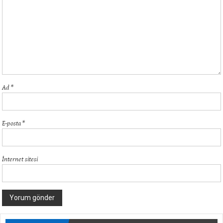
Ad
*
E-posta
*
İnternet sitesi