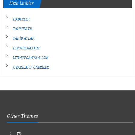
Hızlı Linkler
HABERLER
TAHMİNLER
TAKİP ATLAR
HİPODROM.COM
İSTİNYEGANYAN.COM
UYARILAR / ÖNERİLER
Other Themes
Tjk