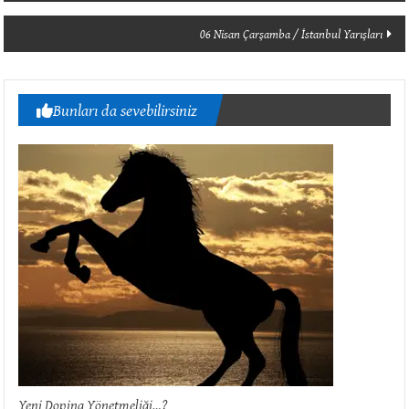
dolaşımı
06 Nisan Çarşamba / İstanbul Yarışları
Bunları da sevebilirsiniz
Yeni Doping Yönetmeliği…?